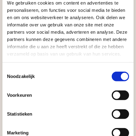
tuinmaterialen bieden wij een breed assortiment
We gebruiken cookies om content en advertenties te
Aangepaste openingstijden tijdens de
personaliseren, om functies voor social media te bieden
aan producten van topkwaliteit. Lees meer over de
vakantieperiode
en om ons websiteverkeer te analyseren. Ook delen we
zakelijke mogelijkheden
.
informatie over uw gebruik van onze site met onze
Waardenburg en Vego Dordrecht hanteren tijdens
partners voor social media, adverteren en analyse. Deze
de vakantieperiode aangepaste openingstijden op
partners kunnen deze gegevens combineren met andere
informatie die u aan ze heeft verstrekt of die ze hebben
zaterdag. Bekijk de vestigingspagina voor de
verzameld op basis van uw gebruik van hun services.
actuele openingstijden.
Afsluiting Papendrechtse Brug
Toestemmingsselectie
Noodzakelijk
Vrijblijvend advies?
Met de Papendrechtse Brug die de komende
maanden dicht is voor al het wegverkeer, is het fijn
Voorkeuren
dat er altijd een Vego-vestiging in de buurt is.
Geen probleem, wij hebben alles voor uw
Met vier vestigingen en inspirerende showtuinen
tuin en onze medewerkers adviseren je
Statistieken
helpen we je graag bij iedere stap van jouw
graag!
tuinproject.
Marketing