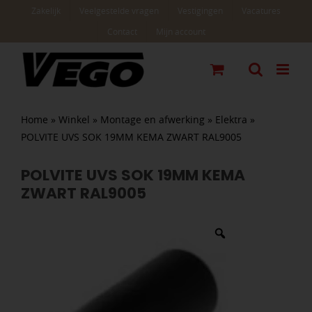
Ga
Zakelijk
Veelgestelde vragen
Vestigingen
Vacatures
naar
Contact
Mijn account
inhoud
Home
»
Winkel
»
Montage en afwerking
»
Elektra
»
POLVITE UVS SOK 19MM KEMA ZWART RAL9005
POLVITE UVS SOK 19MM KEMA
ZWART RAL9005