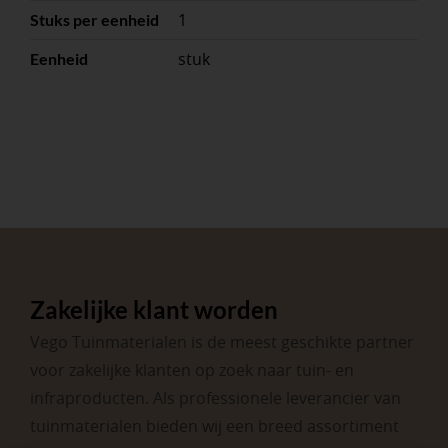
1
Stuks per eenheid
stuk
Eenheid
Zakelijke klant worden
Vego Tuinmaterialen is de meest geschikte partner
voor zakelijke klanten op zoek naar tuin- en
infraproducten. Als professionele leverancier van
tuinmaterialen bieden wij een breed assortiment