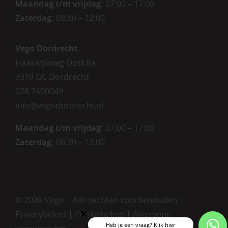
Maandag t/m vrijdag
:
07:00 – 17:00
Zaterdag
:
08:30 – 12:00
Vego Dordrecht
Haaswijkweg Oost 8a
3319 GC Dordrecht
078 7400049
info@vegodordrecht.nl
Maandag t/m vrijdag:
07:00 – 17:00
Zaterdag:
08:30 – 12:00
©
2026 Vego | Alle rechten voorbehouden |
Privacybeleid
|
Cookiebeleid
|
Algemene
Heb je een vraag? Klik hier