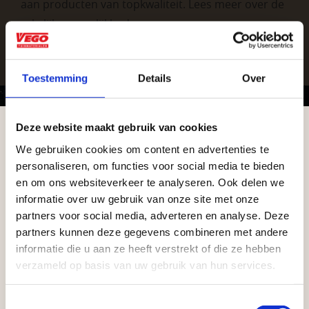
aan producten van topkwaliteit. Lees meer over de
zakelijke mogelijkheden
.
Toestemming
Details
Over
Deze website maakt gebruik van cookies
We gebruiken cookies om content en advertenties te
Aangepaste openingstijden tijdens de
Vrijblijvend advies?
personaliseren, om functies voor social media te bieden
vakantieperiode
en om ons websiteverkeer te analyseren. Ook delen we
informatie over uw gebruik van onze site met onze
Waardenburg en Vego Dordrecht hanteren tijdens
Geen probleem, wij hebben alles voor uw
partners voor social media, adverteren en analyse. Deze
de vakantieperiode aangepaste openingstijden op
partners kunnen deze gegevens combineren met andere
tuin en onze medewerkers adviseren je
informatie die u aan ze heeft verstrekt of die ze hebben
zaterdag. Bekijk de vestigingspagina voor de
graag!
verzameld op basis van uw gebruik van hun services.
actuele openingstijden.
NEEM CONTACT MET ONS OP
Afsluiting Papendrechtse Brug
Toestemmingsselectie