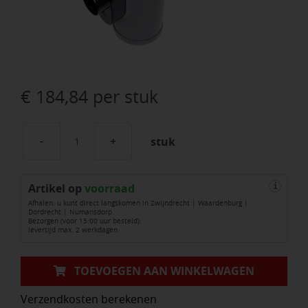
€
184,84
per stuk
stuk
PVC
Str.kolk
Artikel op
Ø315mm-
voorraad
i
Afhalen: u kunt direct langskomen in Zwijndrecht | Waardenburg |
Klasse
Dordrecht | Numansdorp
Bezorgen (voor 15:00 uur besteld):
Y
levertijd max. 2 werkdagen
KOMO
aantal
TOEVOEGEN AAN WINKELWAGEN
Verzendkosten berekenen