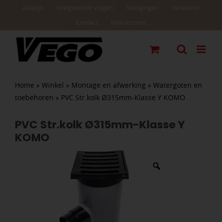
Ga
Zakelijk
Veelgestelde vragen
Vestigingen
Vacatures
naar
Contact
Mijn account
inhoud
Home
»
Winkel
»
Montage en afwerking
»
Watergoten en
toebehoren
»
PVC Str.kolk Ø315mm-Klasse Y KOMO
PVC Str.kolk Ø315mm-Klasse Y
KOMO