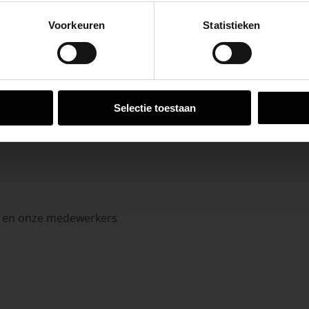
go-vestiging in de buurt is.
 voor zakelijke klanten op zoek naar tuin- en infraproducte
Voorkeuren
Statistieken
n en inspirerende showtuinen helpen we je graag bij iedere
aan producten van topkwaliteit. Lees meer over de
zakelijk
VESTIGINGEN
Selectie toestaan
in en onze medewerkers