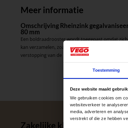
Meer informatie
Omschrijving Rheinzink gegalvanisee
80 mm
Een boldraadrooster wordt toegepast omdat zich i
kan verzamelen, zoals bladeren, takjes en vogelnes
verstopping van de regenpijp.
Aangepaste o
Toestemming
Waardenburg en Ve
Deze website maakt gebruik
op zaterdag. Bekijk
We gebruiken cookies om cont
Afsluiting P
websiteverkeer te analyseren
media, adverteren en analys
verstrekt of die ze hebben v
Zakelijke klant worden
Met de Papendrecht