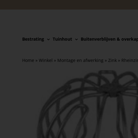
Ga
naar
inhoud
Bestrating
Tuinhout
Buitenverblijven & overka
Home
»
Winkel
»
Montage en afwerking
»
Zink
»
Rheinzi