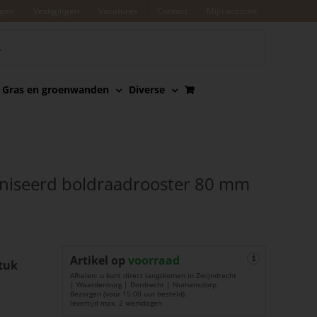
agen
Vestigingen
Vacatures
Contact
Mijn account
Gras en groenwanden
Diverse
aniseerd boldraadrooster 80 mm
Artikel op
voorraad
i
tuk
Afhalen: u kunt direct langskomen in Zwijndrecht
| Waardenburg | Dordrecht | Numansdorp
Bezorgen (voor 15:00 uur besteld):
levertijd max. 2 werkdagen
r