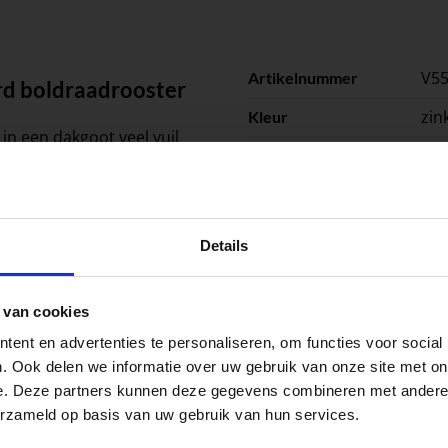
V5
Artikelnummer
rd boldraadrooster
zin
Kleur
n een dakgoot veel vuil
Ø 
Afmeting
tjes. Dit kan leiden tot
1
Stuks per eenheid
peningstijden tijdens de vakantieperiod
stu
Eenheid
Details
go Dordrecht hanteren tijdens de vakantieperiode aangepa
 van cookies
 de vestigingspagina voor de actuele openingstijden.
ent en advertenties te personaliseren, om functies voor social
apendrechtse Brug
. Ook delen we informatie over uw gebruik van onze site met on
e. Deze partners kunnen deze gegevens combineren met andere i
erzameld op basis van uw gebruik van hun services.
se Brug die de komende maanden dicht is voor al het wegver