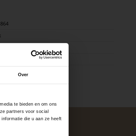
5864
k
80mm
e
k
Over
ste openingstijden
 media te bieden en om ons
ze partners voor social
nformatie die u aan ze heeft
keer, is het fijn