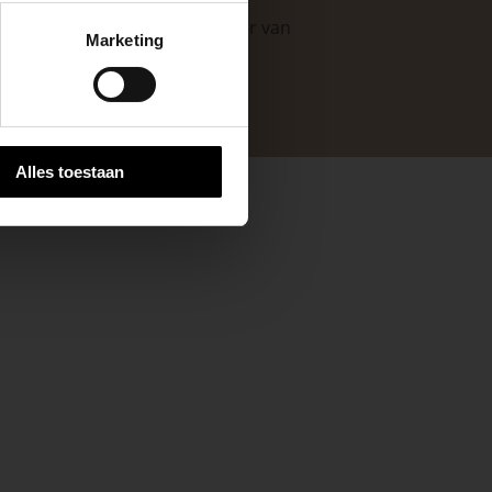
n. Als professionele leverancier van
Marketing
 stap van jouw
e mogelijkheden
.
Alles toestaan