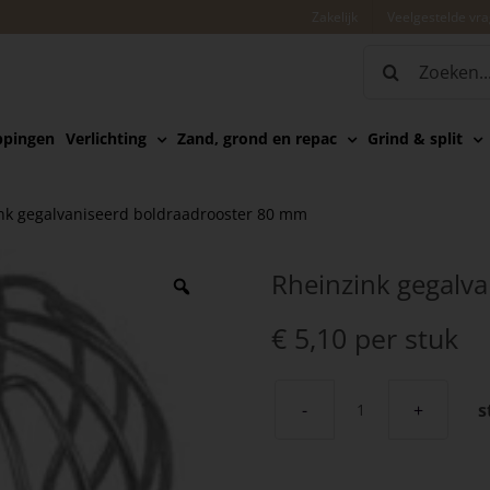
Zakelijk
Veelgestelde vr
Zoeken
naar:
ppingen
Verlichting
Zand, grond en repac
Grind & split
nk gegalvaniseerd boldraadrooster 80 mm
Rheinzink gegalv
€
5,10
per stuk
s
Rheinzink
gegalvaniseerd
boldraadrooste