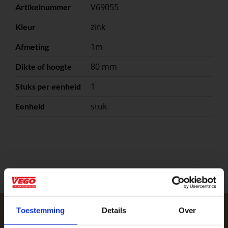
V69055
Artikelnummer
zink
Kleur
1m
Afmeting
80 mm
Dikte of hoogte
1
Stuks per eenheid
stuk
Eenheid
Toestemming
Details
Over