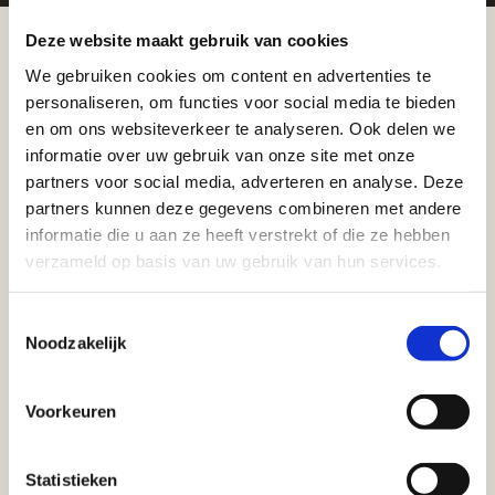
Zakelijke klant worden
Deze website maakt gebruik van cookies
Vego Tuinmaterialen is de meest geschikte partner
We gebruiken cookies om content en advertenties te
voor zakelijke klanten op zoek naar tuin- en
Aangepaste openingstijden tijdens de
personaliseren, om functies voor social media te bieden
infraproducten. Als professionele leverancier van
vakantieperiode
en om ons websiteverkeer te analyseren. Ook delen we
tuinmaterialen bieden wij een breed assortiment
informatie over uw gebruik van onze site met onze
aan producten van topkwaliteit. Lees meer over de
Waardenburg en Vego Dordrecht hanteren tijdens
partners voor social media, adverteren en analyse. Deze
zakelijke mogelijkheden
.
de vakantieperiode aangepaste openingstijden op
partners kunnen deze gegevens combineren met andere
informatie die u aan ze heeft verstrekt of die ze hebben
zaterdag. Bekijk de vestigingspagina voor de
verzameld op basis van uw gebruik van hun services.
actuele openingstijden.
Afsluiting Papendrechtse Brug
Toestemmingsselectie
Noodzakelijk
Met de Papendrechtse Brug die de komende
maanden dicht is voor al het wegverkeer, is het fijn
Voorkeuren
Vrijblijvend advies?
dat er altijd een Vego-vestiging in de buurt is.
Met vier vestigingen en inspirerende showtuinen
Statistieken