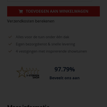
gat
tbv
TOEVOEGEN AAN WINKELWAGEN
trechteruitloop
Verzendkosten berekenen
aantal
Alles voor de tuin onder één dak
Eigen bezorgdienst & snelle levering
4 vestigingen met inspirerende showtuinen
97.79%
Beveelt ons aan