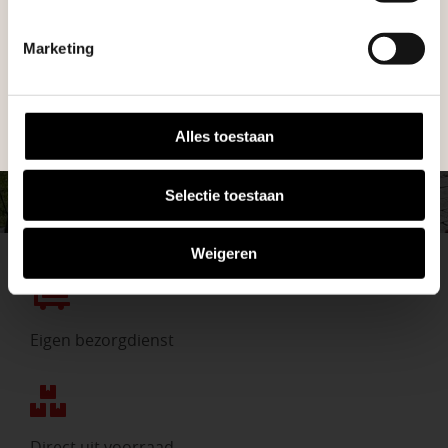
helpen we je graag bij iedere stap van jouw
Geen probleem, wij hebben alles voor uw
tuinproject.
tuin en onze medewerkers adviseren je
Marketing
graag!
BEKIJK ONZE VESTIGINGEN
NEEM CONTACT MET ONS OP
Alles toestaan
Selectie toestaan
Weigeren
Eigen bezorgdienst
Direct uit voorraad