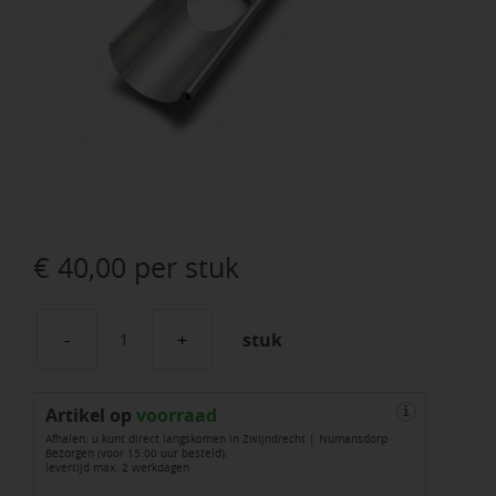
€
40,00
per stuk
stuk
Rheinzink
lijmgoot
Artikel op
1
voorraad
i
Afhalen: u kunt direct langskomen in Zwijndrecht | Numansdorp
m
Bezorgen (voor 15:00 uur besteld):
levertijd max. 2 werkdagen
met