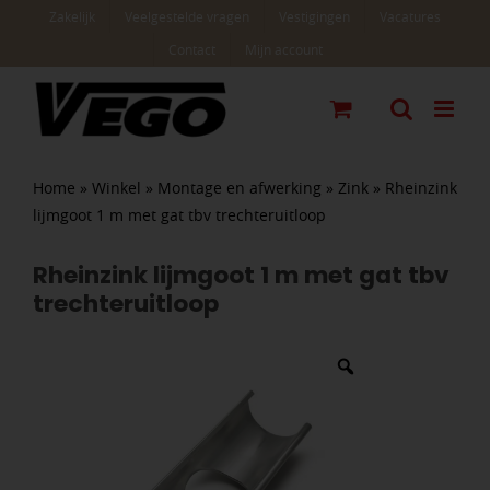
Ga
Zakelijk
Veelgestelde vragen
Vestigingen
Vacatures
naar
Contact
Mijn account
inhoud
Home
»
Winkel
»
Montage en afwerking
»
Zink
»
Rheinzink
lijmgoot 1 m met gat tbv trechteruitloop
Rheinzink lijmgoot 1 m met gat tbv
trechteruitloop