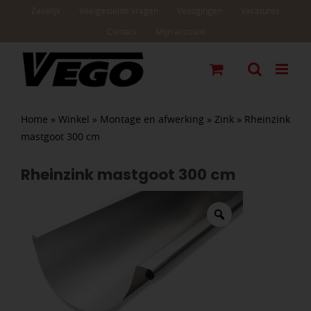
Ga
Zakelijk
Veelgestelde vragen
Vestigingen
Vacatures
naar
Contact
Mijn account
inhoud
Home
»
Winkel
»
Montage en afwerking
»
Zink
»
Rheinzink
mastgoot 300 cm
Rheinzink mastgoot 300 cm