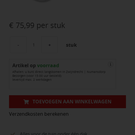
€
75,99
per stuk
stuk
Rheinzink
mastgoot
Artikel op
300
voorraad
i
Afhalen: u kunt direct langskomen in Zwijndrecht | Numansdorp
cm
Bezorgen (voor 15:00 uur besteld):
levertijd max. 2 werkdagen
aantal
TOEVOEGEN AAN WINKELWAGEN
Verzendkosten berekenen
Alles voor de tuin onder één dak