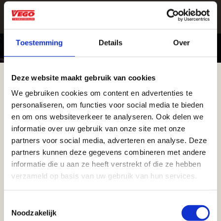
Toestemming
Details
Over
Deze website maakt gebruik van cookies
Vrijblijvend advies?
We gebruiken cookies om content en advertenties te
Aangepaste openingstijden tijdens de
personaliseren, om functies voor social media te bieden
vakantieperiode
en om ons websiteverkeer te analyseren. Ook delen we
Geen probleem, wij hebben alles voor uw
informatie over uw gebruik van onze site met onze
Waardenburg en Vego Dordrecht hanteren tijdens
tuin en onze medewerkers adviseren je
partners voor social media, adverteren en analyse. Deze
de vakantieperiode aangepaste openingstijden op
partners kunnen deze gegevens combineren met andere
graag!
informatie die u aan ze heeft verstrekt of die ze hebben
zaterdag. Bekijk de vestigingspagina voor de
verzameld op basis van uw gebruik van hun services.
NEEM CONTACT MET ONS OP
actuele openingstijden.
Afsluiting Papendrechtse Brug
Toestemmingsselectie
Noodzakelijk