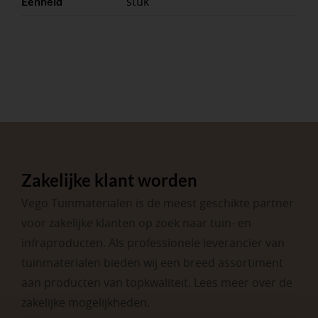
stuk
Eenheid
Zakelijke klant worden
Vego Tuinmaterialen is de meest geschikte partner
voor zakelijke klanten op zoek naar tuin- en
infraproducten. Als professionele leverancier van
tuinmaterialen bieden wij een breed assortiment
aan producten van topkwaliteit. Lees meer over de
zakelijke mogelijkheden
.