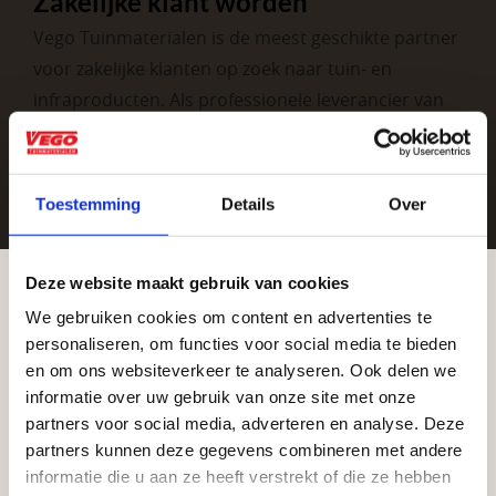
Zakelijke klant worden
Vego Tuinmaterialen is de meest geschikte partner
voor zakelijke klanten op zoek naar tuin- en
infraproducten. Als professionele leverancier van
tuinmaterialen bieden wij een breed assortiment
aan producten van topkwaliteit. Lees meer over de
zakelijke mogelijkheden
.
Toestemming
Details
Over
Deze website maakt gebruik van cookies
We gebruiken cookies om content en advertenties te
Aangepaste openingstijden tijdens de
personaliseren, om functies voor social media te bieden
vakantieperiode
en om ons websiteverkeer te analyseren. Ook delen we
informatie over uw gebruik van onze site met onze
Waardenburg en Vego Dordrecht hanteren tijdens
Vrijblijvend advies?
partners voor social media, adverteren en analyse. Deze
de vakantieperiode aangepaste openingstijden op
partners kunnen deze gegevens combineren met andere
informatie die u aan ze heeft verstrekt of die ze hebben
zaterdag. Bekijk de vestigingspagina voor de