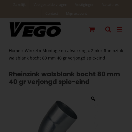
Ga
Zakelijk
Veelgestelde vragen
Vestigingen
Vacatures
naar
Contact
Mijn account
inhoud
Home
»
Winkel
»
Montage en afwerking
»
Zink
»
Rheinzink
walsblank bocht 80 mm 40 gr verjongd spie-eind
Rheinzink walsblank bocht 80 mm
40 gr verjongd spie-eind