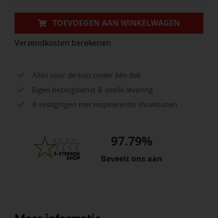
40
gr
TOEVOEGEN AAN WINKELWAGEN
verjongd
Verzendkosten berekenen
spie-
eind
aantal
Alles voor de tuin onder één dak
Eigen bezorgdienst & snelle levering
4 vestigingen met inspirerende showtuinen
97.79%
Beveelt ons aan