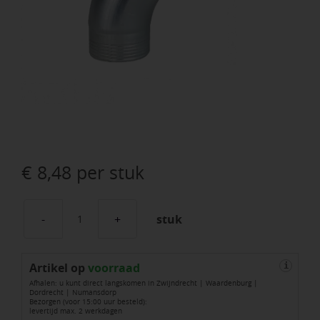
€
8,48
per stuk
stuk
Rheinzink
walsblank
Artikel op
bocht
voorraad
i
Afhalen: u kunt direct langskomen in Zwijndrecht | Waardenburg |
80
Dordrecht | Numansdorp
Bezorgen (voor 15:00 uur besteld):
mm
levertijd max. 2 werkdagen