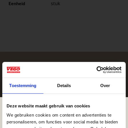
stuk
Eenheid
Zakelijke klant worden
Vego Tuinmaterialen is de meest geschikte partner
Toestemming
Details
Over
voor zakelijke klanten op zoek naar tuin- en
infraproducten. Als professionele leverancier van
Deze website maakt gebruik van cookies
tuinmaterialen bieden wij een breed assortiment
We gebruiken cookies om content en advertenties te
aan producten van topkwaliteit. Lees meer over de
Aangepaste openingstijden tijdens de
personaliseren, om functies voor social media te bieden
zakelijke mogelijkheden
.
vakantieperiode