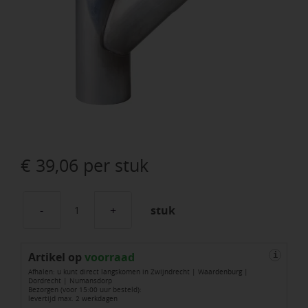
€
39,06
per stuk
stuk
Rheinzink
walsblank
Artikel op
T-
voorraad
i
Afhalen: u kunt direct langskomen in Zwijndrecht | Waardenburg |
stuk
Dordrecht | Numansdorp
Bezorgen (voor 15:00 uur besteld):
80
levertijd max. 2 werkdagen