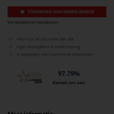
mm
45
TOEVOEGEN AAN WINKELWAGEN
gr
Verzendkosten berekenen
aantal
Alles voor de tuin onder één dak
Eigen bezorgdienst & snelle levering
4 vestigingen met inspirerende showtuinen
97.79%
Beveelt ons aan
Meer informatie