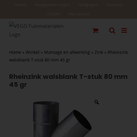
Ga
Zakelijk
Veelgestelde vragen
Vestigingen
Vacatures
naar
Contact
Mijn account
inhoud
Home
»
Winkel
»
Montage en afwerking
»
Zink
»
Rheinzink
walsblank T-stuk 80 mm 45 gr
Rheinzink walsblank T-stuk 80 mm
45 gr