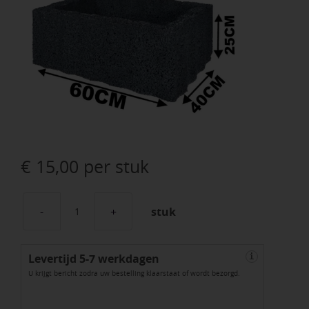
€
15,00
per stuk
stuk
Ridgeflor
Groot
Levertijd 5-7 werkdagen
Zwart
i
U krijgt bericht zodra uw bestelling klaarstaat of wordt bezorgd.
60x40x25cm
aantal