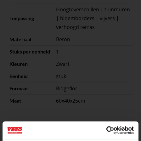
Hoogteverschillen | tuinmuren
| bloemborders | vijvers |
Toepassing
verhoogd terras
Beton
Materiaal
1
Stuks per eenheid
Zwart
Kleuren
stuk
Eenheid
Ridgeflor
Formaat
60x40x25cm
Maat