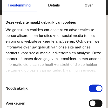
Toestemming
Details
Over
Deze website maakt gebruik van cookies
Zakelijke klant worden
We gebruiken cookies om content en advertenties te
Aangepaste openingstijden tijdens de
personaliseren, om functies voor social media te bieden
Vego Tuinmaterialen is de meest geschikte partner
vakantieperiode
en om ons websiteverkeer te analyseren. Ook delen we
voor zakelijke klanten op zoek naar tuin- en
informatie over uw gebruik van onze site met onze
infraproducten. Als professionele leverancier van
Waardenburg en Vego Dordrecht hanteren tijdens
partners voor social media, adverteren en analyse. Deze
tuinmaterialen bieden wij een breed assortiment
de vakantieperiode aangepaste openingstijden op
partners kunnen deze gegevens combineren met andere
aan producten van topkwaliteit. Lees meer over de
informatie die u aan ze heeft verstrekt of die ze hebben
zaterdag. Bekijk de vestigingspagina voor de
verzameld op basis van uw gebruik van hun services.
zakelijke mogelijkheden
.
actuele openingstijden.
Afsluiting Papendrechtse Brug
Toestemmingsselectie
Noodzakelijk
Met de Papendrechtse Brug die de komende
maanden dicht is voor al het wegverkeer, is het fijn
Voorkeuren