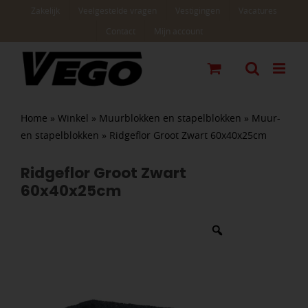
Ga
Zakelijk
Veelgestelde vragen
Vestigingen
Vacatures
naar
Contact
Mijn account
inhoud
Home
»
Winkel
»
Muurblokken en stapelblokken
»
Muur-
en stapelblokken
»
Ridgeflor Groot Zwart 60x40x25cm
Ridgeflor Groot Zwart
60x40x25cm