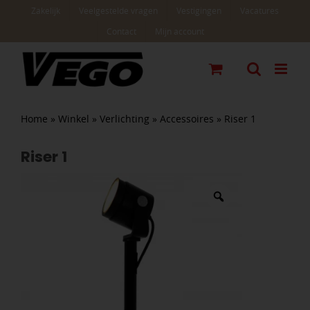
Ga
Zakelijk
Veelgestelde vragen
Vestigingen
Vacatures
naar
Contact
Mijn account
inhoud
Home
»
Winkel
»
Verlichting
»
Accessoires
»
Riser 1
Riser 1