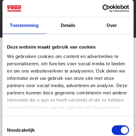
Toestemming
Details
Over
Deze website maakt gebruik van cookies
We gebruiken cookies om content en advertenties te
Aangepaste openingstijden tijdens de
personaliseren, om functies voor social media te bieden
vakantieperiode
en om ons websiteverkeer te analyseren. Ook delen we
Zakelijke klant worden
informatie over uw gebruik van onze site met onze
Waardenburg en Vego Dordrecht hanteren tijdens
Vego Tuinmaterialen is de meest geschikte partner
partners voor social media, adverteren en analyse. Deze
de vakantieperiode aangepaste openingstijden op
partners kunnen deze gegevens combineren met andere
voor zakelijke klanten op zoek naar tuin- en
informatie die u aan ze heeft verstrekt of die ze hebben
zaterdag. Bekijk de vestigingspagina voor de
infraproducten. Als professionele leverancier van
verzameld op basis van uw gebruik van hun services.
actuele openingstijden.
tuinmaterialen bieden wij een breed assortiment
aan producten van topkwaliteit. Lees meer over de
Afsluiting Papendrechtse Brug
Toestemmingsselectie
zakelijke mogelijkheden
.
Noodzakelijk