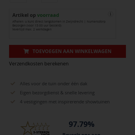
1
Artikel op
aantal
voorraad
i
Afhalen: u kunt direct langskomen in Zwijndrecht | Numansdorp
Bezorgen (voor 15:00 uur besteld):
levertijd max. 2 werkdagen
TOEVOEGEN AAN WINKELWAGEN
Verzendkosten berekenen
Alles voor de tuin onder één dak
Eigen bezorgdienst & snelle levering
4 vestigingen met inspirerende showtuinen
97.79%