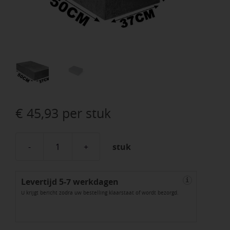
€
45,93
per stuk
stuk
Schellevis
Halve
Levertijd 5-7 werkdagen
Traptrede
i
U krijgt bericht zodra uw bestelling klaarstaat of wordt bezorgd.
50x37x15cm
Antraciet
aantal