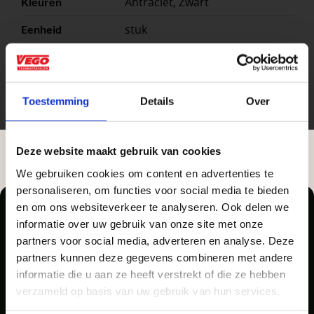
Antraciet, Zwart
Kleuren
stuk
Eenheid
50x37x15 cm, 50x37x15cm
Maat
Schellevis
Formaat
Toestemming
Details
Over
Deze website maakt gebruik van cookies
We gebruiken cookies om content en advertenties te
Aangepaste openingstijden tijdens de
personaliseren, om functies voor social media te bieden
vakantieperiode
en om ons websiteverkeer te analyseren. Ook delen we
informatie over uw gebruik van onze site met onze
Waardenburg en Vego Dordrecht hanteren tijdens
partners voor social media, adverteren en analyse. Deze
de vakantieperiode aangepaste openingstijden op
Zakelijke klant worden
partners kunnen deze gegevens combineren met andere
Pellegrom Sierbestrating heet voortaan Vego
informatie die u aan ze heeft verstrekt of die ze hebben
zaterdag. Bekijk de vestigingspagina voor de
Tuinmaterialen.
Vego Tuinmaterialen is de meest geschikte partner
verzameld op basis van uw gebruik van hun services.
actuele openingstijden.
voor zakelijke klanten op zoek naar tuin- en