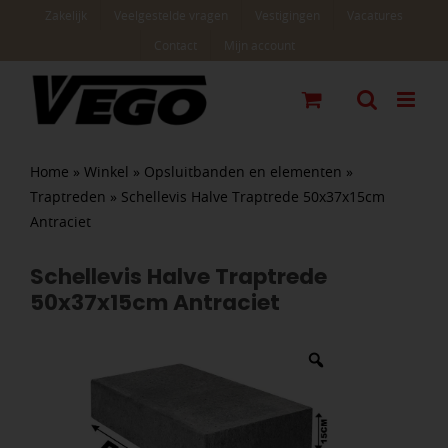
Ga
Zakelijk
Veelgestelde vragen
Vestigingen
Vacatures
naar
Contact
Mijn account
inhoud
Home
»
Winkel
»
Opsluitbanden en elementen
»
Traptreden
»
Schellevis Halve Traptrede 50x37x15cm
Antraciet
Schellevis Halve Traptrede
50x37x15cm Antraciet