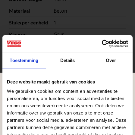
Beton
Materiaal
1
Stuks per eenheid
Grijs
Kleuren
stuk
Eenheid
50x37x15 cm
Maat
Toestemming
Details
Over
Schellevis
Formaat
Deze website maakt gebruik van cookies
We gebruiken cookies om content en advertenties te
Aangepaste openingstijden tijdens de
personaliseren, om functies voor social media te bieden
vakantieperiode
en om ons websiteverkeer te analyseren. Ook delen we
informatie over uw gebruik van onze site met onze
Waardenburg en Vego Dordrecht hanteren tijdens
partners voor social media, adverteren en analyse. Deze
de vakantieperiode aangepaste openingstijden op
partners kunnen deze gegevens combineren met andere
informatie die u aan ze heeft verstrekt of die ze hebben