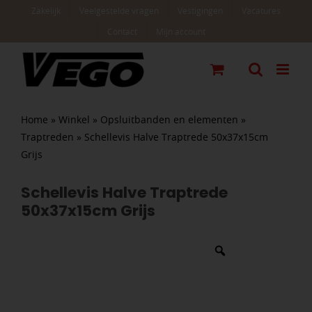
Ga
Zakelijk
Veelgestelde vragen
Vestigingen
Vacatures
naar
Contact
Mijn account
inhoud
Home
»
Winkel
»
Opsluitbanden en elementen
»
Traptreden
»
Schellevis Halve Traptrede 50x37x15cm
Grijs
Schellevis Halve Traptrede
50x37x15cm Grijs