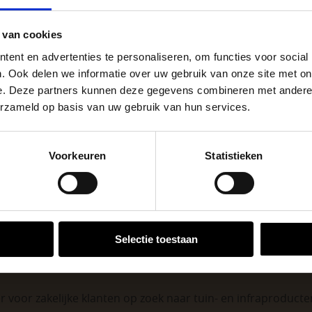
f stenen. Combineer en
Ant
Kleuren
go Dordrecht hanteren tijdens de vakantieperiode aangepa
lans in de buitenruimte
stu
 van cookies
Eenheid
 de vestigingspagina voor de actuele openingstijden.
n voor de inrichting van
ent en advertenties te personaliseren, om functies voor social
assiek, van boerderij tot
40×
Maat
apendrechtse Brug
. Ook delen we informatie over uw gebruik van onze site met on
evis® brengen balans en
e. Deze partners kunnen deze gegevens combineren met andere i
jn getest op gladheid en
erzameld op basis van uw gebruik van hun services.
se Brug die de komende maanden dicht is voor al het wegver
hoge antislipwaarde.
go-vestiging in de buurt is.
Voorkeuren
Statistieken
n en inspirerende showtuinen helpen we je graag bij iedere
VESTIGINGEN
Selectie toestaan
 voor zakelijke klanten op zoek naar tuin- en infraproducten