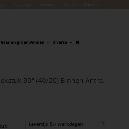
agen
Vestigingen
Vacatures
Contact
Mijn account
Gras en groenwanden
Diverse
oekstuk 90° (40/20) Binnen Antra.
Levertijd 5-7 werkdagen
i
tuk