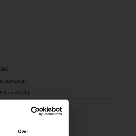
5666
raciet/zwart
60cm (40/20)
cm
on
e
Over