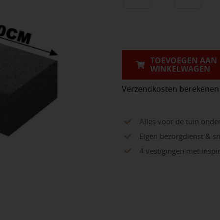
Schellevis
Trap
Hoekstuk
90°
(40/20)
TOEVOEGEN AAN
WINKELWAGEN
Binnen
Antra.
Verzendkosten berekenen
60x60cm
aantal
Alles voor de tuin onde
Eigen bezorgdienst & sn
4 vestigingen met insp