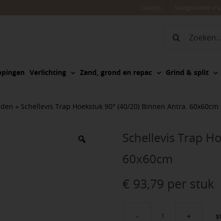
Zakelijk
Veelgestelde vr
Zoeken
naar:
ppingen
Verlichting
Zand, grond en repac
Grind & split
eden
»
Schellevis Trap Hoekstuk 90° (40/20) Binnen Antra. 60x60cm
Schellevis Trap H
60x60cm
€
93,79
per stuk
s