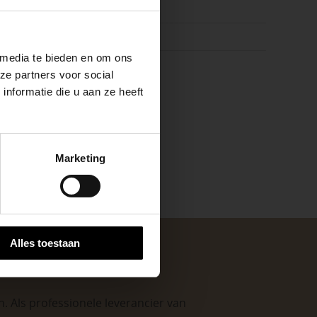
raciet
ste openingstijden
k
 media te bieden en om ons
20 cm
ze partners voor social
nformatie die u aan ze heeft
keer, is het fijn
Marketing
 stap van jouw
Alles toestaan
. Als professionele leverancier van