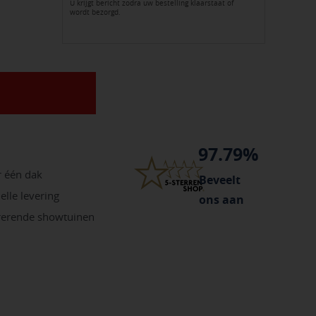
U krijgt bericht zodra uw bestelling klaarstaat of
wordt bezorgd.
97.79%
r één dak
Beveelt
elle levering
ons aan
irerende showtuinen