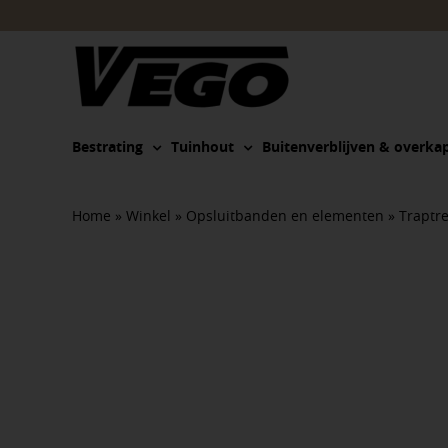
Ga
naar
inhoud
Bestrating
Tuinhout
Buitenverblijven & overka
Home
»
Winkel
»
Opsluitbanden en elementen
»
Traptr