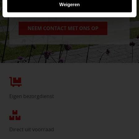
tuin en onze medewerkers adviseren je
Weigeren
graag!
NEEM CONTACT MET ONS OP
Eigen bezorgdienst
Direct uit voorraad