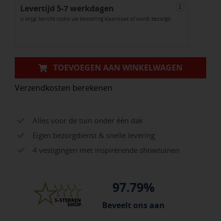
Levertijd 5-7 werkdagen
L-
i
U krijgt bericht zodra uw bestelling klaarstaat of wordt bezorgd.
vorm
100x40x15cm
Grijs
aantal
TOEVOEGEN AAN WINKELWAGEN
Verzendkosten berekenen
Alles voor de tuin onder één dak
Eigen bezorgdienst & snelle levering
4 vestigingen met inspirerende showtuinen
97.79%
Beveelt ons aan