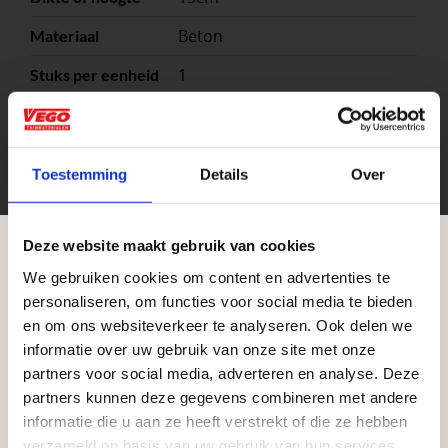
Beton
Materiaal
1
Stuks per eenheid
Grijs
Kleuren
stuk
Eenheid
Toestemming
Details
Over
Maat
Deze website maakt gebruik van cookies
We gebruiken cookies om content en advertenties te
Aangepaste openingstijden tijdens de
personaliseren, om functies voor social media te bieden
vakantieperiode
en om ons websiteverkeer te analyseren. Ook delen we
informatie over uw gebruik van onze site met onze
Waardenburg en Vego Dordrecht hanteren tijdens
partners voor social media, adverteren en analyse. Deze
de vakantieperiode aangepaste openingstijden op
partners kunnen deze gegevens combineren met andere
informatie die u aan ze heeft verstrekt of die ze hebben
zaterdag. Bekijk de vestigingspagina voor de
Zakelijke klant worden
verzameld op basis van uw gebruik van hun services.