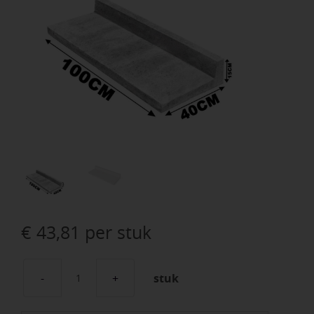
€
43,81
per stuk
stuk
Schellevis
Traptrede