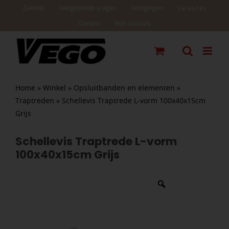
Ga
Zakelijk
Veelgestelde vragen
Vestigingen
Vacatures
naar
Contact
Mijn account
inhoud
Home
»
Winkel
»
Opsluitbanden en elementen
»
Traptreden
»
Schellevis Traptrede L-vorm 100x40x15cm
Grijs
Schellevis Traptrede L-vorm
100x40x15cm Grijs