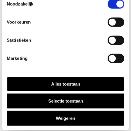
Noodzakelijk
Voorkeuren
Statistieken
Eigen bezorgdienst
Marketing
Alles toestaan
Direct uit voorraad
Selectie toestaan
Weigeren
Ervaren tuinadvies