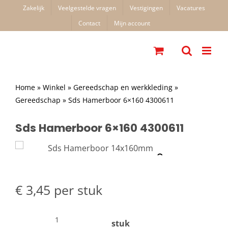
Ga
Zakelijk
Veelgestelde vragen
Vestigingen
Vacatures
naar
Contact
Mijn account
inhoud
Home
»
Winkel
»
Gereedschap en werkkleding
»
Gereedschap
»
Sds Hamerboor 6×160 4300611
Sds Hamerboor 6×160 4300611
€
3,45
per stuk
stuk
Sds