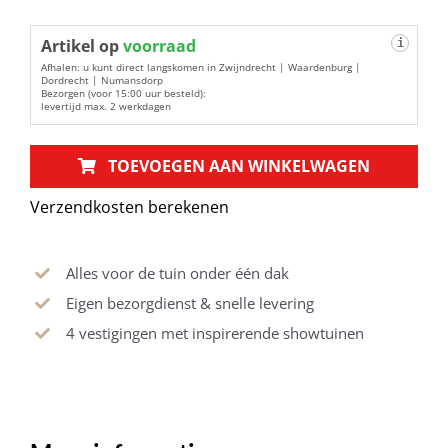
Hamerboor
Artikel op
voorraad
i
6x160
Afhalen: u kunt direct langskomen in Zwijndrecht | Waardenburg |
4300611
Dordrecht | Numansdorp
Bezorgen (voor 15:00 uur besteld):
aantal
levertijd max. 2 werkdagen
TOEVOEGEN AAN WINKELWAGEN
Verzendkosten berekenen
Alles voor de tuin onder één dak
Eigen bezorgdienst & snelle levering
4 vestigingen met inspirerende showtuinen