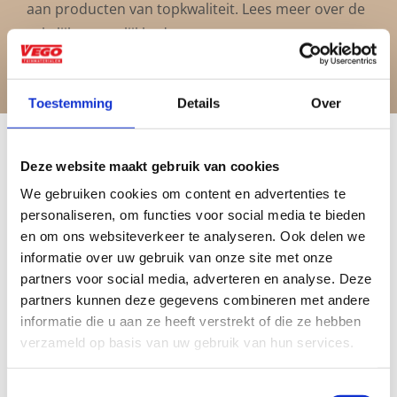
aan producten van topkwaliteit. Lees meer over de
zakelijke mogelijkheden
.
Toestemming
Details
Over
Deze website maakt gebruik van cookies
We gebruiken cookies om content en advertenties te
personaliseren, om functies voor social media te bieden
Vrijblijvend advies?
en om ons websiteverkeer te analyseren. Ook delen we
informatie over uw gebruik van onze site met onze
Geen probleem, wij hebben alles voor uw
partners voor social media, adverteren en analyse. Deze
partners kunnen deze gegevens combineren met andere
tuin en onze medewerkers adviseren je
informatie die u aan ze heeft verstrekt of die ze hebben
graag!
verzameld op basis van uw gebruik van hun services.
NEEM CONTACT MET ONS OP
Toestemmingsselectie