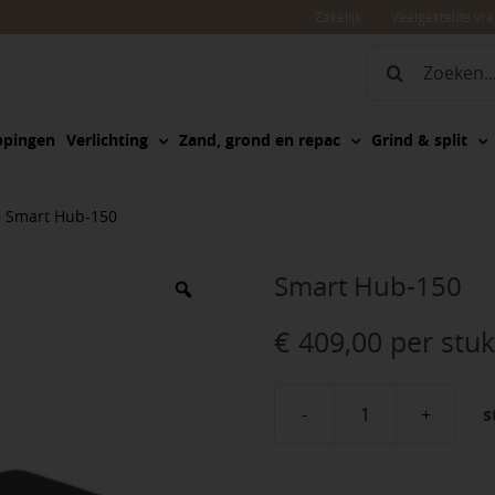
Zakelijk
Veelgestelde vr
Zoeken
naar:
ppingen
Verlichting
Zand, grond en repac
Grind & split
»
Smart Hub-150
Smart Hub-150
€
409,00
per stuk
s
Smart
Hub-
150