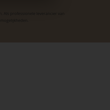
. Als professionele leverancier van
e mogelijkheden
.