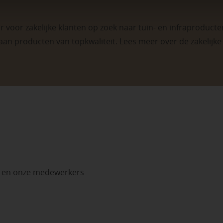
 voor zakelijke klanten op zoek naar tuin- en infraproducten
aan producten van topkwaliteit. Lees meer over de
zakelijk
n en onze medewerkers