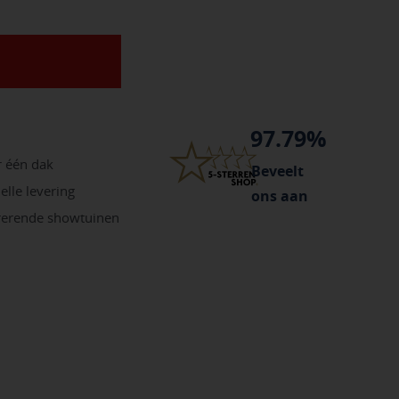
97.79%
r één dak
Beveelt
elle levering
ons aan
irerende showtuinen