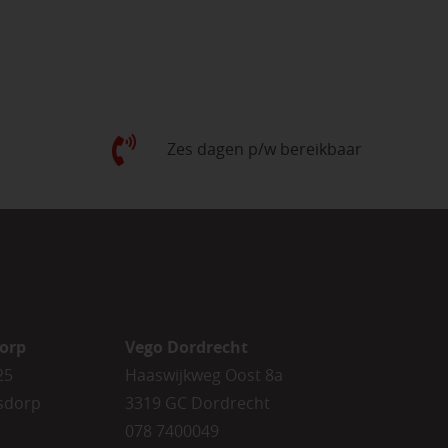
Zes dagen p/w bereikbaar
orp
Vego Dordrecht
25
Haaswijkweg Oost 8a
sdorp
3319 GC Dordrecht
078 7400049