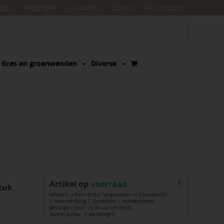
agen
Vestigingen
Vacatures
Contact
Mijn account
Gras en groenwanden
Diverse
Artikel op
voorraad
i
tuk
Afhalen: u kunt direct langskomen in Zwijndrecht
| Waardenburg | Dordrecht | Numansdorp
Bezorgen (voor 15:00 uur besteld):
levertijd max. 2 werkdagen