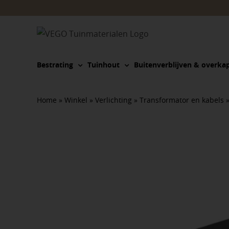
Ga
naar
inhoud
Bestrating
Tuinhout
Buitenverblijven & overka
Home
»
Winkel
»
Verlichting
»
Transformator en kabels