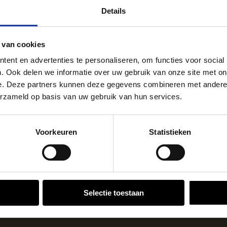
peningstijden tijdens de vakantieperiod
etooth Besturing
Details
150 VA en is uitgerust met
stu
Eenheid
 transformator maakt
go Dordrecht hanteren tijdens de vakantieperiode aangepa
ardoor je de drie kabels
 van cookies
 de vestigingspagina voor de actuele openingstijden.
ent en advertenties te personaliseren, om functies voor social
apendrechtse Brug
. Ook delen we informatie over uw gebruik van onze site met on
 over je tuinverlichting,
e. Deze partners kunnen deze gegevens combineren met andere i
erzameld op basis van uw gebruik van hun services.
f tablet. Het biedt
se Brug die de komende maanden dicht is voor al het wegver
illende
go-vestiging in de buurt is.
Voorkeuren
Statistieken
n en inspirerende showtuinen helpen we je graag bij iedere
VESTIGINGEN
Selectie toestaan