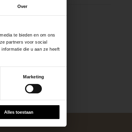
e
Over
k
ste openingstijden
 media te bieden en om ons
ze partners voor social
nformatie die u aan ze heeft
keer, is het fijn
Marketing
 stap van jouw
Alles toestaan