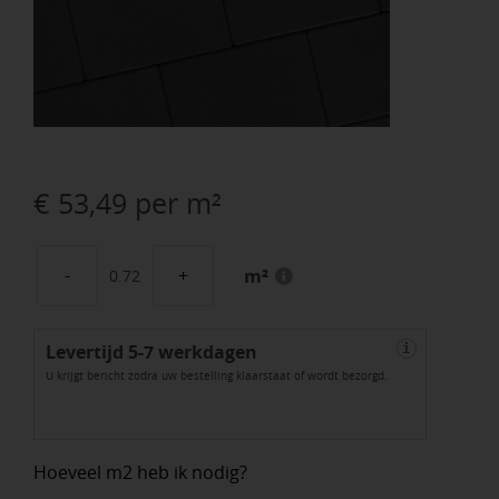
€
53,49
per m²
m²
SMARTTON
XL
Levertijd 5-7 werkdagen
LINEA
i
U krijgt bericht zodra uw bestelling klaarstaat of wordt bezorgd.
20X30X8CM
MT.
EVEREST
Hoeveel m2 heb ik nodig?
aantal