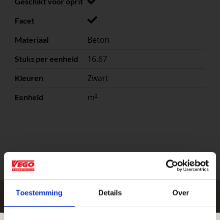
Geschikt voor oprit
Facet
Beton
Materiaal
16.67
Stuks per eenheid
Zwart
Kleuren
m²
Eenheid
Toestemming
Details
Over