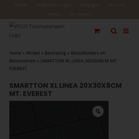
Ga
Zakelijk
Veelgestelde vragen
Vestigingen
Vacatures
naar
Contact
Mijn account
inhoud
Home
»
Winkel
»
Bestrating
»
Betonklinkers en
Betonstenen
»
SMARTTON XL LINEA 20X30X8CM MT.
EVEREST
SMARTTON XL LINEA 20X30X8CM
MT. EVEREST