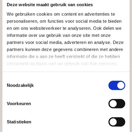
Zakelijke klant worden
Deze website maakt gebruik van cookies
Vego Tuinmaterialen is de meest geschikte partner
We gebruiken cookies om content en advertenties te
voor zakelijke klanten op zoek naar tuin- en
Aangepaste openingstijden tijdens de
personaliseren, om functies voor social media te bieden
vakantieperiode
infraproducten. Als professionele leverancier van
en om ons websiteverkeer te analyseren. Ook delen we
tuinmaterialen bieden wij een breed assortiment
informatie over uw gebruik van onze site met onze
Waardenburg en Vego Dordrecht hanteren tijdens
aan producten van topkwaliteit. Lees meer over de
partners voor social media, adverteren en analyse. Deze
de vakantieperiode aangepaste openingstijden op
partners kunnen deze gegevens combineren met andere
zakelijke mogelijkheden
.
informatie die u aan ze heeft verstrekt of die ze hebben
zaterdag. Bekijk de vestigingspagina voor de
verzameld op basis van uw gebruik van hun services.
actuele openingstijden.
Afsluiting Papendrechtse Brug
Toestemmingsselectie
Noodzakelijk
Met de Papendrechtse Brug die de komende
maanden dicht is voor al het wegverkeer, is het fijn
Voorkeuren
Vrijblijvend advies?
dat er altijd een Vego-vestiging in de buurt is.
Met vier vestigingen en inspirerende showtuinen
Statistieken
helpen we je graag bij iedere stap van jouw