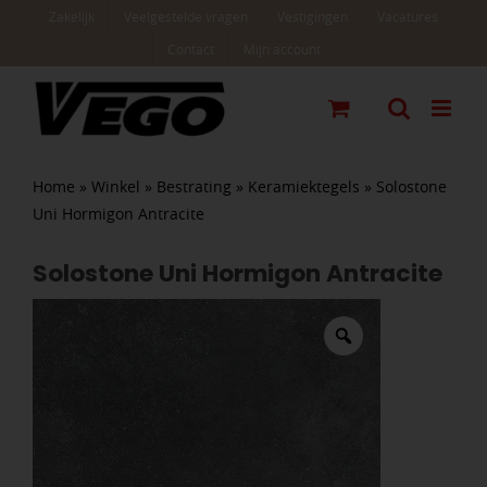
Ga
Zakelijk
Veelgestelde vragen
Vestigingen
Vacatures
naar
Contact
Mijn account
inhoud
Home
»
Winkel
»
Bestrating
»
Keramiektegels
»
Solostone
Uni Hormigon Antracite
Solostone Uni Hormigon Antracite