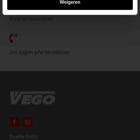
Weigeren
Ervaren tuinadvies
Zes dagen p/w bereikbaar
Snelle links: