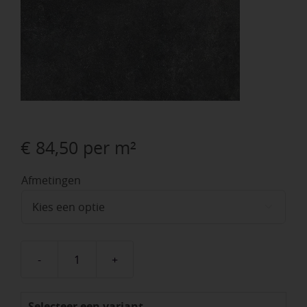
€
84,50
per m²
Afmetingen

Solostone
Uni
Selecteer een variant
Hormigon