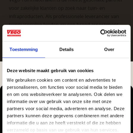
voor zakelijke klanten op zoek naar tuin- en
infraproducten. Als professionele leverancier van
tuinmaterialen bieden wij een breed assortiment
aan producten van topkwaliteit. Lees meer over de
zakelijke mogelijkheden
.
Toestemming
Details
Over
Deze website maakt gebruik van cookies
We gebruiken cookies om content en advertenties te
Aangepaste openingstijden tijdens de
personaliseren, om functies voor social media te bieden
vakantieperiode
en om ons websiteverkeer te analyseren. Ook delen we
informatie over uw gebruik van onze site met onze
Vrijblijvend advies?
Waardenburg en Vego Dordrecht hanteren tijdens
partners voor social media, adverteren en analyse. Deze
de vakantieperiode aangepaste openingstijden op
partners kunnen deze gegevens combineren met andere
Pellegrom Sierbestrating heet voortaan Vego
informatie die u aan ze heeft verstrekt of die ze hebben
Geen probleem, wij hebben alles voor uw
zaterdag. Bekijk de vestigingspagina voor de
Tuinmaterialen.
verzameld op basis van uw gebruik van hun services.
tuin en onze medewerkers adviseren je
actuele openingstijden.