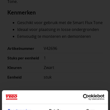
Tone.
Kenmerken
Geschikt voor gebruik met de Smart Flux Tone
Ideaal voor plaatsing in losse ondergronden
Eenvoudig te monteren en demonteren
V42696
Artikelnummer
1
Stuks per eenheid
Zwart
Kleuren
stuk
Eenheid