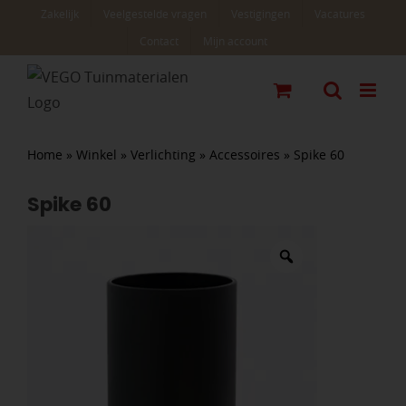
Ga
Zakelijk
Veelgestelde vragen
Vestigingen
Vacatures
naar
Contact
Mijn account
inhoud
Home
»
Winkel
»
Verlichting
»
Accessoires
»
Spike 60
Spike 60