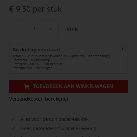
€
9,50
per stuk
stuk
Spike
60
Artikel op
aantal
voorraad
i
Afhalen: u kunt direct langskomen in Zwijndrecht | Waardenburg |
Dordrecht | Numansdorp
Bezorgen (voor 15:00 uur besteld):
levertijd max. 2 werkdagen
TOEVOEGEN AAN WINKELWAGEN
Verzendkosten berekenen
Alles voor de tuin onder één dak
Eigen bezorgdienst & snelle levering