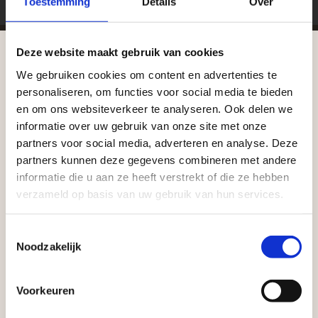
Toestemming
Details
Over
Deze website maakt gebruik van cookies
We gebruiken cookies om content en advertenties te
Zakelijke klant worden
Aangepaste openingstijden tijdens de
personaliseren, om functies voor social media te bieden
vakantieperiode
Vego Tuinmaterialen is de meest geschikte partner
en om ons websiteverkeer te analyseren. Ook delen we
voor zakelijke klanten op zoek naar tuin- en
informatie over uw gebruik van onze site met onze
Waardenburg en Vego Dordrecht hanteren tijdens
partners voor social media, adverteren en analyse. Deze
infraproducten. Als professionele leverancier van
de vakantieperiode aangepaste openingstijden op
partners kunnen deze gegevens combineren met andere
tuinmaterialen bieden wij een breed assortiment
informatie die u aan ze heeft verstrekt of die ze hebben
zaterdag. Bekijk de vestigingspagina voor de
aan producten van topkwaliteit. Lees meer over de
verzameld op basis van uw gebruik van hun services.
actuele openingstijden.
zakelijke mogelijkheden
.
Afsluiting Papendrechtse Brug
Toestemmingsselectie
Noodzakelijk
Met de Papendrechtse Brug die de komende
maanden dicht is voor al het wegverkeer, is het fijn
Voorkeuren
dat er altijd een Vego-vestiging in de buurt is.