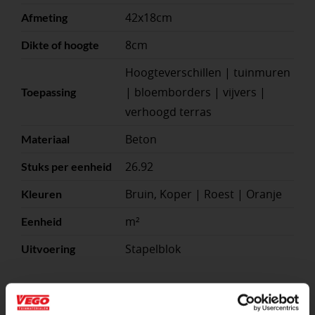
42x18cm
Afmeting
8cm
Dikte of hoogte
Hoogteverschillen | tuinmuren
| bloemborders | vijvers |
Toepassing
verhoogd terras
Beton
Materiaal
26.92
Stuks per eenheid
Bruin, Koper | Roest | Oranje
Kleuren
m²
Eenheid
Stapelblok
Uitvoering