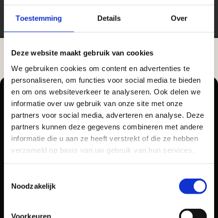
Toestemming
Details
Over
Deze website maakt gebruik van cookies
We gebruiken cookies om content en advertenties te
Zakelijke klant worden
Aangepaste openingstijden tijdens de
personaliseren, om functies voor social media te bieden
vakantieperiode
Vego Tuinmaterialen is de meest geschikte partner
en om ons websiteverkeer te analyseren. Ook delen we
informatie over uw gebruik van onze site met onze
voor zakelijke klanten op zoek naar tuin- en
Waardenburg en Vego Dordrecht hanteren tijdens
partners voor social media, adverteren en analyse. Deze
infraproducten. Als professionele leverancier van
de vakantieperiode aangepaste openingstijden op
partners kunnen deze gegevens combineren met andere
Pellegrom Sierbestrating heet voortaan Vego
tuinmaterialen bieden wij een breed assortiment
informatie die u aan ze heeft verstrekt of die ze hebben
zaterdag. Bekijk de vestigingspagina voor de
Tuinmaterialen.
aan producten van topkwaliteit. Lees meer over de
verzameld op basis van uw gebruik van hun services.
actuele openingstijden.
zakelijke mogelijkheden
.
Afsluiting Papendrechtse Brug
Toestemmingsselectie
Noodzakelijk
Met de Papendrechtse Brug die de komende
maanden dicht is voor al het wegverkeer, is het fijn
Voorkeuren