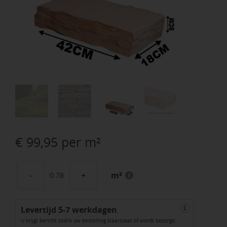
€
99,95
per m²
m²
Stonewalling
Verona
Levertijd 5-7 werkdagen
aantal
i
U krijgt bericht zodra uw bestelling klaarstaat of wordt bezorgd.