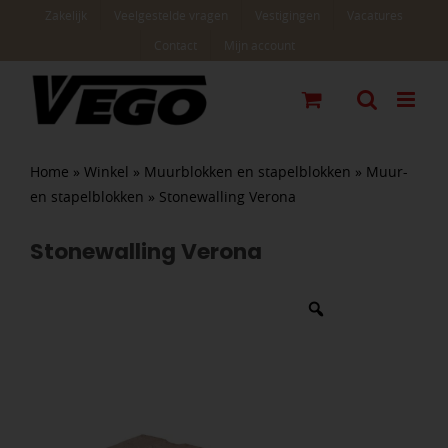
Ga
Zakelijk
Veelgestelde vragen
Vestigingen
Vacatures
naar
Contact
Mijn account
inhoud
Home
»
Winkel
»
Muurblokken en stapelblokken
»
Muur-
en stapelblokken
»
Stonewalling Verona
Stonewalling Verona