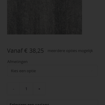
Vanaf
€
38,25
meerdere opties mogelijk
Afmetingen

Strato
Geïmpregneerd
Selecteer een variant
Brugge