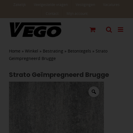
Ga
Zakelijk
Veelgestelde vragen
Vestigingen
Vacatures
naar
Contact
Mijn account
inhoud
Home
»
Winkel
»
Bestrating
»
Betontegels
»
Strato
Geïmpregneerd Brugge
Strato Geïmpregneerd Brugge