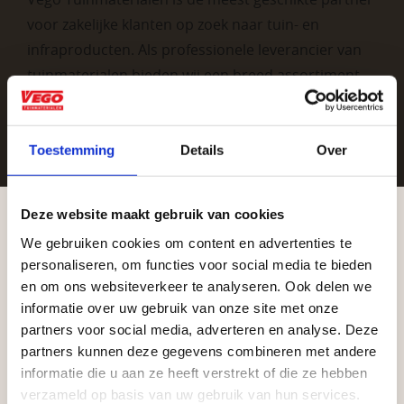
voor zakelijke klanten op zoek naar tuin- en
infraproducten. Als professionele leverancier van
tuinmaterialen bieden wij een breed assortiment
aan producten van topkwaliteit. Lees meer over de
zakelijke mogelijkheden
.
Toestemming
Details
Over
Deze website maakt gebruik van cookies
We gebruiken cookies om content en advertenties te
Aangepaste openingstijden tijdens de
personaliseren, om functies voor social media te bieden
vakantieperiode
en om ons websiteverkeer te analyseren. Ook delen we
informatie over uw gebruik van onze site met onze
Vrijblijvend advies?
Waardenburg en Vego Dordrecht hanteren tijdens
partners voor social media, adverteren en analyse. Deze
de vakantieperiode aangepaste openingstijden op
partners kunnen deze gegevens combineren met andere
informatie die u aan ze heeft verstrekt of die ze hebben
Geen probleem, wij hebben alles voor uw
zaterdag. Bekijk de vestigingspagina voor de
verzameld op basis van uw gebruik van hun services.
tuin en onze medewerkers adviseren je
actuele openingstijden.