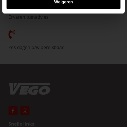
Weigeren
Ervaren tuinadvies
Zes dagen p/w bereikbaar
Snelle links: