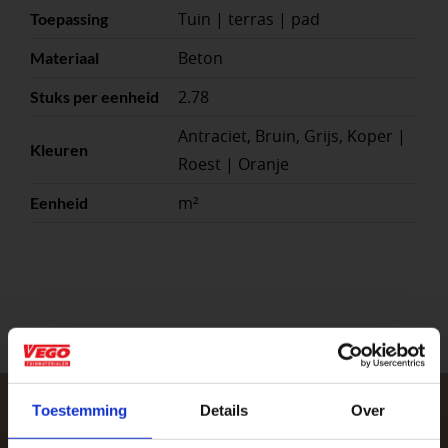
Tuin | terras | pad
Toepassing
Beton
Materiaal
2.78
Stuks per eenheid
Antraciet, Bruin, Grijs, Koper |
Kleuren
Roest | Oranje
m²
Eenheid
Toestemming
Details
Over