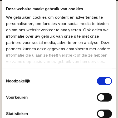
Zakelijke klant worden
Deze website maakt gebruik van cookies
Vego Tuinmaterialen is de meest geschikte partner
voor zakelijke klanten op zoek naar tuin- en
We gebruiken cookies om content en advertenties te
Aangepaste openingstijden tijdens de
personaliseren, om functies voor social media te bieden
infraproducten. Als professionele leverancier van
vakantieperiode
en om ons websiteverkeer te analyseren. Ook delen we
tuinmaterialen bieden wij een breed assortiment
informatie over uw gebruik van onze site met onze
aan producten van topkwaliteit. Lees meer over de
Waardenburg en Vego Dordrecht hanteren tijdens
partners voor social media, adverteren en analyse. Deze
zakelijke mogelijkheden
.
de vakantieperiode aangepaste openingstijden op
partners kunnen deze gegevens combineren met andere
informatie die u aan ze heeft verstrekt of die ze hebben
zaterdag. Bekijk de vestigingspagina voor de
verzameld op basis van uw gebruik van hun services.
actuele openingstijden.
Afsluiting Papendrechtse Brug
Toestemmingsselectie
Noodzakelijk
Met de Papendrechtse Brug die de komende
maanden dicht is voor al het wegverkeer, is het fijn
Voorkeuren
Vrijblijvend advies?
dat er altijd een Vego-vestiging in de buurt is.
Met vier vestigingen en inspirerende showtuinen
Statistieken