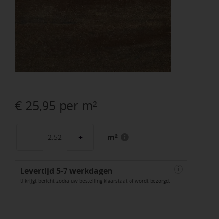
€
25,95
per m²
m²
Terrastegel+
60x60x4
Levertijd 5-7 werkdagen
cm
i
U krijgt bericht zodra uw bestelling klaarstaat of wordt bezorgd.
Omber
aantal