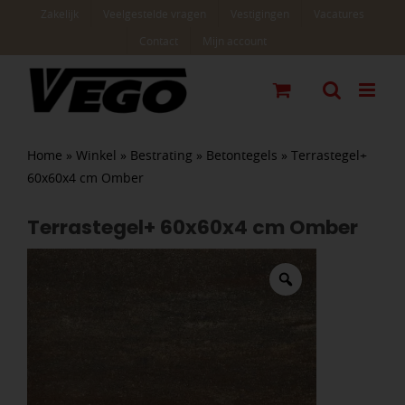
Ga
Zakelijk
Veelgestelde vragen
Vestigingen
Vacatures
naar
Contact
Mijn account
inhoud
Home
»
Winkel
»
Bestrating
»
Betontegels
»
Terrastegel+
60x60x4 cm Omber
Terrastegel+ 60x60x4 cm Omber