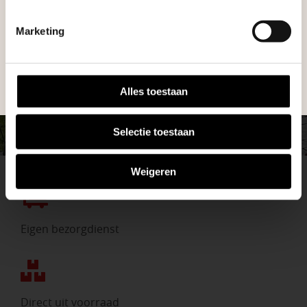
helpen we je graag bij iedere stap van jouw
Geen probleem, wij hebben alles voor uw
tuinproject.
tuin en onze medewerkers adviseren je
Marketing
graag!
BEKIJK ONZE VESTIGINGEN
NEEM CONTACT MET ONS OP
Alles toestaan
Selectie toestaan
Weigeren
Eigen bezorgdienst
Direct uit voorraad