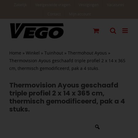
Ga
Zakelijk
Veelgestelde vragen
Vestigingen
Vacatures
naar
Contact
Mijn account
inhoud
Home
»
Winkel
»
Tuinhout
»
Thermohout Ayous
»
Thermovision Ayous geschaafd triple profiel 2 x 14 x 365
cm, thermisch gemodificeerd, pak a 4 stuks.
Thermovision Ayous geschaafd
triple profiel 2 x 14 x 365 cm,
thermisch gemodificeerd, pak a 4
stuks.