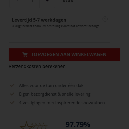
stuk
Thermovision
Ayous
Levertijd 5-7 werkdagen
geschaafd
i
U krijgt bericht zodra uw bestelling klaarstaat of wordt bezorgd.
triple
profiel
2
x
TOEVOEGEN AAN WINKELWAGEN
14
Verzendkosten berekenen
x
365
cm,
Alles voor de tuin onder één dak
thermisch
Eigen bezorgdienst & snelle levering
gemodificeerd,
4 vestigingen met inspirerende showtuinen
pak
a
97.79%
4