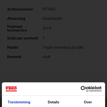
V71662
Artikelnummer
Geschaafd
Afwerking
Kopmaat
2×14
kenmerken
1
Stuks per eenheid
Triple rhombus profiel
Model
stuk
Eenheid
Toestemming
Details
Over