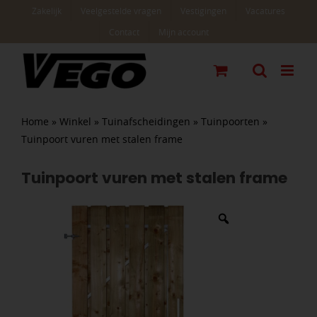
Ga
Zakelijk
Veelgestelde vragen
Vestigingen
Vacatures
naar
Contact
Mijn account
inhoud
Home
»
Winkel
»
Tuinafscheidingen
»
Tuinpoorten
»
Tuinpoort vuren met stalen frame
Tuinpoort vuren met stalen frame