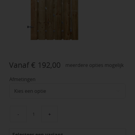
Vanaf
€
192,00
meerdere opties mogelijk
Afmetingen

Tuinpoort
vuren
Selecteer een variant
met