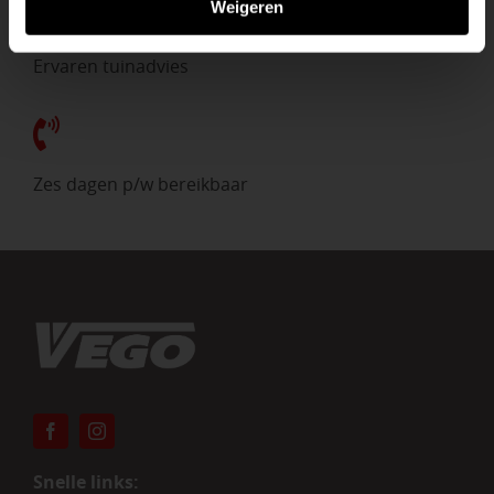
Weigeren
Ervaren tuinadvies
Zes dagen p/w bereikbaar
Snelle links: