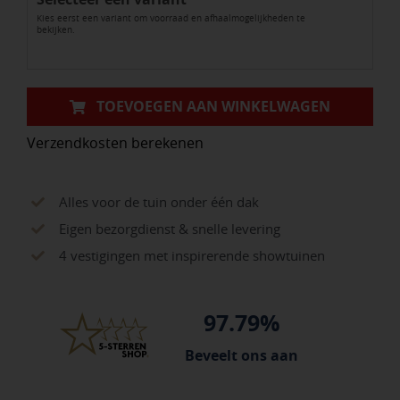
Kies eerst een variant om voorraad en afhaalmogelijkheden te
stalen
bekijken.
frame
aantal
TOEVOEGEN AAN WINKELWAGEN
Verzendkosten berekenen
Alles voor de tuin onder één dak
Eigen bezorgdienst & snelle levering
4 vestigingen met inspirerende showtuinen
97.79%
Beveelt ons aan