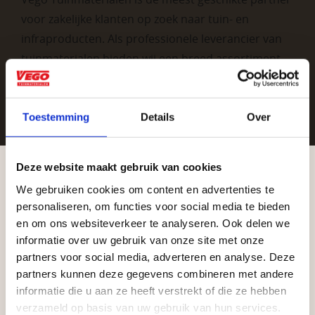
voor zakelijke klanten op zoek naar tuin- en
infraproducten. Als professionele leverancier van
tuinmaterialen bieden wij een breed assortiment
aan producten van topkwaliteit. Lees meer over de
zakelijke mogelijkheden
.
Toestemming
Details
Over
Deze website maakt gebruik van cookies
We gebruiken cookies om content en advertenties te
Aangepaste openingstijden tijdens de
personaliseren, om functies voor social media te bieden
vakantieperiode
en om ons websiteverkeer te analyseren. Ook delen we
informatie over uw gebruik van onze site met onze
Vrijblijvend advies?
Waardenburg en Vego Dordrecht hanteren tijdens
partners voor social media, adverteren en analyse. Deze
de vakantieperiode aangepaste openingstijden op
partners kunnen deze gegevens combineren met andere
informatie die u aan ze heeft verstrekt of die ze hebben
Geen probleem, wij hebben alles voor uw
zaterdag. Bekijk de vestigingspagina voor de
verzameld op basis van uw gebruik van hun services.
tuin en onze medewerkers adviseren je
actuele openingstijden.