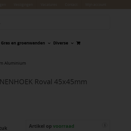
agen
Vestigingen
Vacatures
Contact
Mijn account
Gras en groenwanden
Diverse
mm Aluminium
INNENHOEK Roval 45x45mm
Artikel op
voorraad
i
tuk