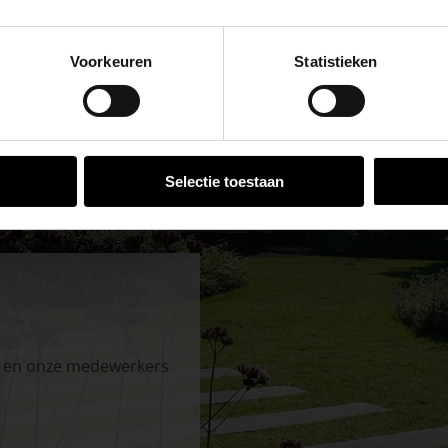
se Brug die de komende maanden dicht is voor al het wegver
go-vestiging in de buurt is.
Voorkeuren
Statistieken
n en inspirerende showtuinen helpen we je graag bij iedere
 voor zakelijke klanten op zoek naar tuin- en infraproducten
aan producten van topkwaliteit. Lees meer over de
zakelijk
VESTIGINGEN
Selectie toestaan
n en onze medewerkers