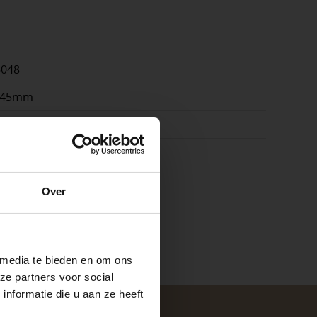
6048
x45mm
k
e
Over
ste openingstijden
n.
 media te bieden en om ons
ze partners voor social
nformatie die u aan ze heeft