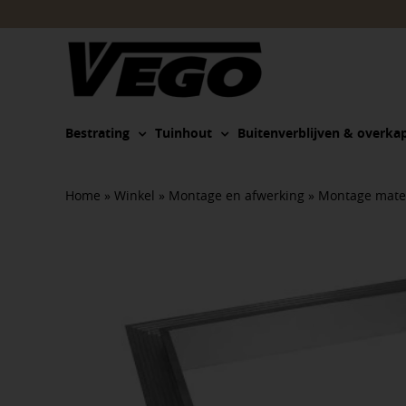
Ga
naar
inhoud
Bestrating
Tuinhout
Buitenverblijven & overka
Home
»
Winkel
»
Montage en afwerking
»
Montage mater