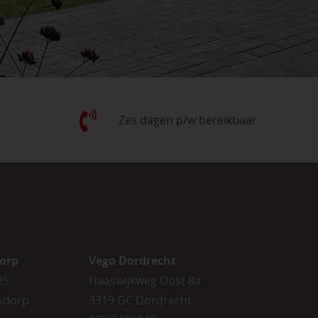
Zes dagen p/w bereikbaar
orp
Vego Dordrecht
25
Haaswijkweg Oost 8a
sdorp
3319 GC Dordrecht