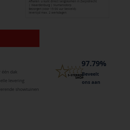
Afhalen: u kunt direct langskomen in Zwijndrecht
| Waardenburg | Numansdorp
Bezorgen (voor 15:00 uur besteld):
levertijd max. 2 werkdagen
97.79%
r één dak
Beveelt
elle levering
ons aan
irerende showtuinen