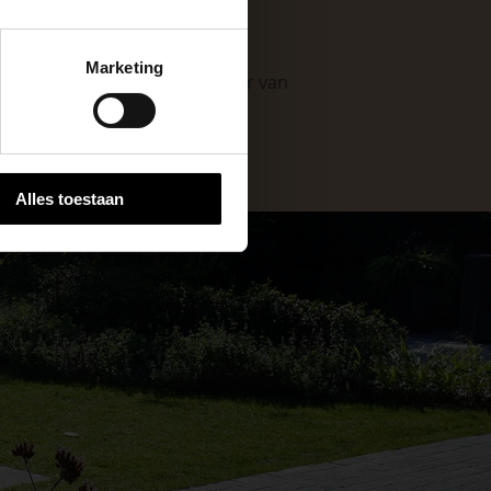
keer, is het fijn
Marketing
 stap van jouw
. Als professionele leverancier van
e mogelijkheden
.
Alles toestaan