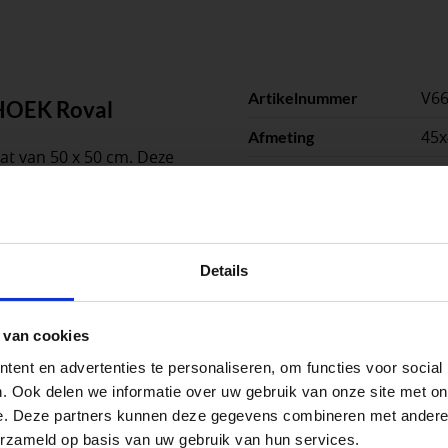
V6
Artikelnummer
HOEK Roval
45
Afmeting
t van 50 x 50 cm. Deze
1
Stuks per eenheid
e standaard daktrim van 45
 mm en een lengte van 50 x
stu
Eenheid
je en wordt gemonteerd
peningstijden tijdens de vakantieperiod
Details
go Dordrecht hanteren tijdens de vakantieperiode aangepa
ellegrom Sierbestrating heet voortaan Vego Tuinmateriale
 van cookies
 de vestigingspagina voor de actuele openingstijden.
ent en advertenties te personaliseren, om functies voor social
apendrechtse Brug
. Ook delen we informatie over uw gebruik van onze site met on
e. Deze partners kunnen deze gegevens combineren met andere i
erzameld op basis van uw gebruik van hun services.