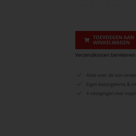
Vego
Daktrim
BINNENHOEK
Roval
45x45mm
TOEVOEGEN AAN
WINKELWAGEN
Aluminium
aantal
Verzendkosten berekenen
Alles voor de tuin onde
Eigen bezorgdienst & sn
4 vestigingen met insp