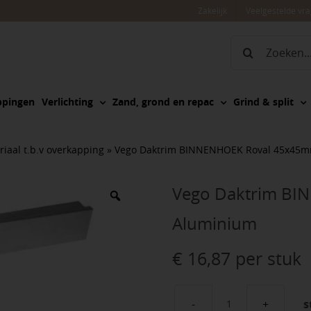
Zakelijk
Veelgestelde vr
Zoeken
naar:
ppingen
Verlichting
Zand, grond en repac
Grind & split
iaal t.b.v overkapping
»
Vego Daktrim BINNENHOEK Roval 45x45
Vego Daktrim B
Aluminium
€
16,87
per stuk
s