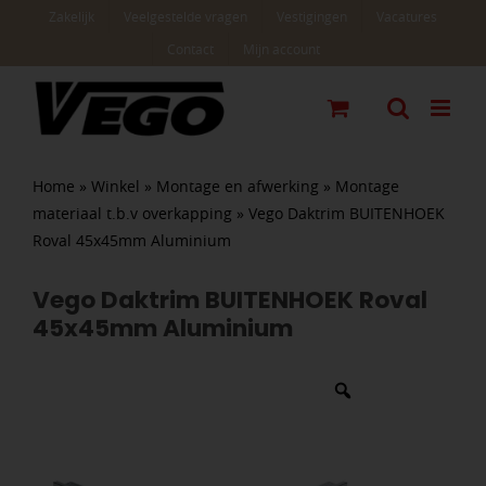
Ga
Zakelijk
Veelgestelde vragen
Vestigingen
Vacatures
naar
Contact
Mijn account
inhoud
Home
»
Winkel
»
Montage en afwerking
»
Montage
materiaal t.b.v overkapping
»
Vego Daktrim BUITENHOEK
Roval 45x45mm Aluminium
Vego Daktrim BUITENHOEK Roval
45x45mm Aluminium