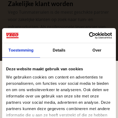
Zakelijke klant worden
Vego Tuinmaterialen is de meest geschikte partner
voor zakelijke klanten op zoek naar tuin- en
infraproducten. Als professionele leverancier van
tuinmaterialen bieden wij een breed assortiment
aan producten van topkwaliteit. Lees meer over de
zakelijke mogelijkheden
.
Toestemming
Details
Over
Deze website maakt gebruik van cookies
We gebruiken cookies om content en advertenties te
Aangepaste openingstijden tijdens de
personaliseren, om functies voor social media te bieden
vakantieperiode
en om ons websiteverkeer te analyseren. Ook delen we
informatie over uw gebruik van onze site met onze
Waardenburg en Vego Dordrecht hanteren tijdens
partners voor social media, adverteren en analyse. Deze
Vrijblijvend advies?
de vakantieperiode aangepaste openingstijden op
partners kunnen deze gegevens combineren met andere
informatie die u aan ze heeft verstrekt of die ze hebben
zaterdag. Bekijk de vestigingspagina voor de