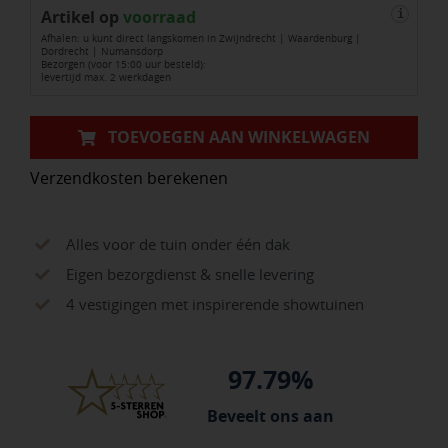
Artikel op
BUITENHOEK
voorraad
i
Afhalen: u kunt direct langskomen in Zwijndrecht | Waardenburg |
Roval
Dordrecht | Numansdorp
Bezorgen (voor 15:00 uur besteld):
45x45mm
levertijd max. 2 werkdagen
Aluminium
aantal
TOEVOEGEN AAN WINKELWAGEN
Verzendkosten berekenen
Alles voor de tuin onder één dak
Eigen bezorgdienst & snelle levering
4 vestigingen met inspirerende showtuinen
97.79%
Beveelt ons aan