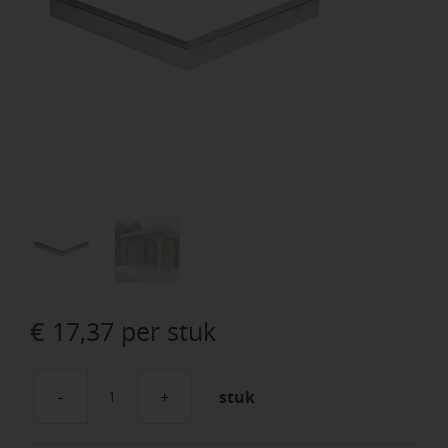
€
17,37
per stuk
stuk
Vego
Daktrim