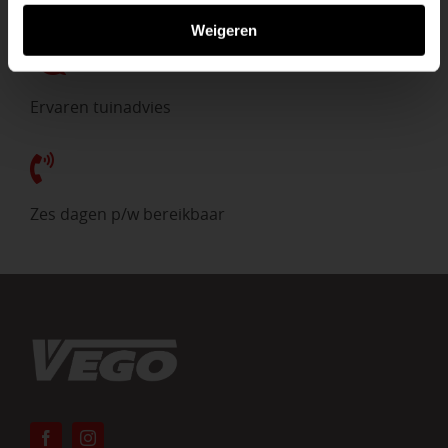
Direct uit voorraad
Weigeren
Ervaren tuinadvies
Zes dagen p/w bereikbaar