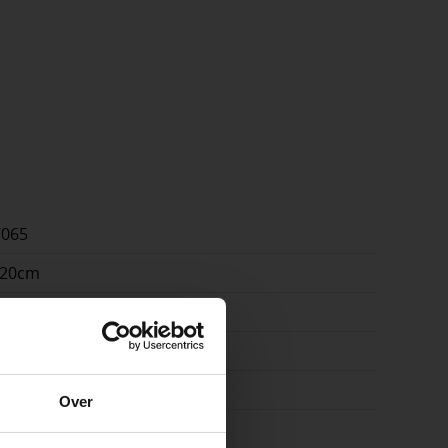
7065
x20cm
m
e
n | terras | pad | oprit
Over
on
ste openingstijden