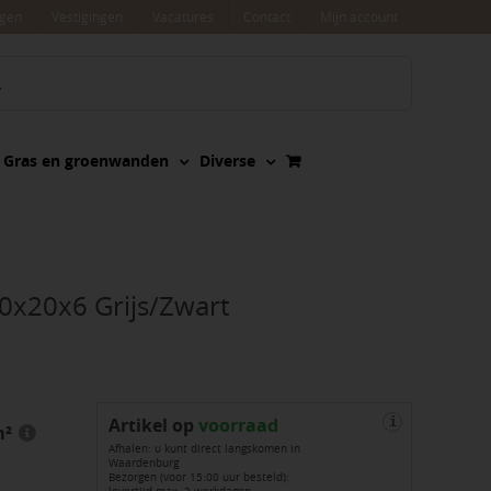
agen
Vestigingen
Vacatures
Contact
Mijn account
Gras en groenwanden
Diverse
0x20x6 Grijs/Zwart
Artikel op
voorraad
i
m²
Afhalen: u kunt direct langskomen in
Waardenburg
Bezorgen (voor 15:00 uur besteld):