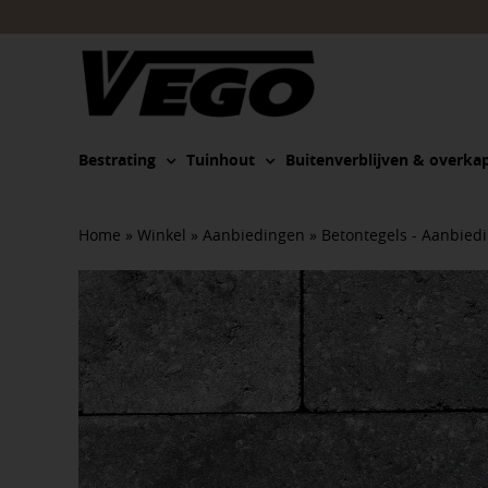
Ga
naar
inhoud
Bestrating
Tuinhout
Buitenverblijven & overka
Home
»
Winkel
»
Aanbiedingen
»
Betontegels - Aanbied