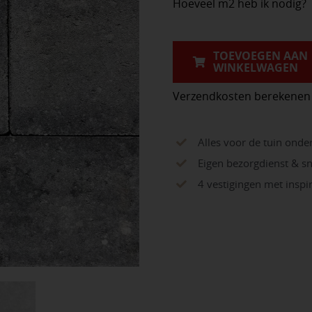
Hoeveel m2 heb ik nodig?
30x20x6
Grijs/Zwart
aantal
TOEVOEGEN AAN
WINKELWAGEN
Verzendkosten berekenen
Alles voor de tuin onde
Eigen bezorgdienst & sn
4 vestigingen met insp