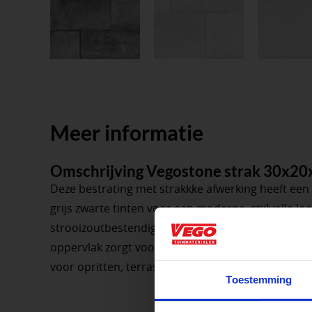
Meer informatie
Omschrijving Vegostone strak 30x20
Deze bestrating met strakkke afwerking heeft een 
grijs zwarte tinten voor een moderne, stijlvolle loo
strooizoutbestendigheid is het product uiterst du
oppervlak zorgt voor extra veiligheid bij nat weer,
Aangepaste o
voor opritten, terrassen en tuinpaden.
Toestemming
Waardenburg en Ve