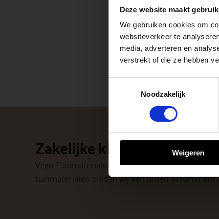
Deze website maakt gebruik
op zaterdag. Bekijk
We gebruiken cookies om cont
Afsluiting P
websiteverkeer te analyseren
media, adverteren en analys
verstrekt of die ze hebben v
Met de Papendrecht
dat er altijd een Ve
Toestemmingsselectie
Noodzakelijk
Met vier vestiginge
tuinproject.
BEKIJK ONZE 
Zakelijke klant worden
Weigeren
Vego Tuinmaterialen is de meest geschikte partner
tuinmaterialen bieden wij een breed assortiment 