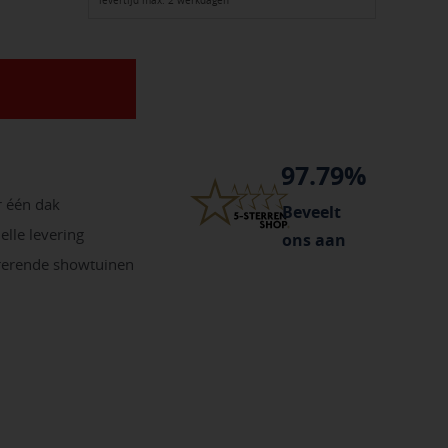
levertijd max. 2 werkdagen
97.79%
r één dak
Beveelt
elle levering
ons aan
irerende showtuinen