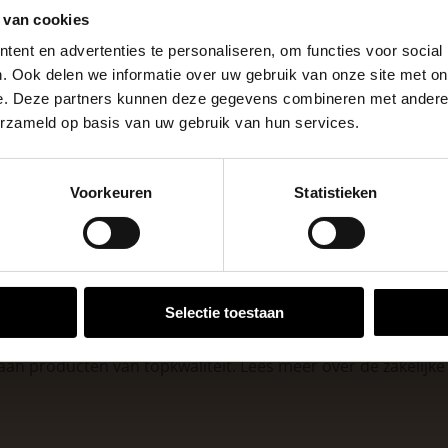
16.
Stuks per eenheid
 van cookies
 de vestigingspagina voor de actuele openingstijden.
ent en advertenties te personaliseren, om functies voor social
Ant
Kleuren
apendrechtse Brug
. Ook delen we informatie over uw gebruik van onze site met on
m²
Eenheid
e. Deze partners kunnen deze gegevens combineren met andere i
erzameld op basis van uw gebruik van hun services.
se Brug die de komende maanden dicht is voor al het wegver
go-vestiging in de buurt is.
Voorkeuren
Statistieken
n en inspirerende showtuinen helpen we je graag bij iedere
VESTIGINGEN
Selectie toestaan
 voor zakelijke klanten op zoek naar tuin- en infraproducten
aan producten van topkwaliteit. Lees meer over de
zakelijk