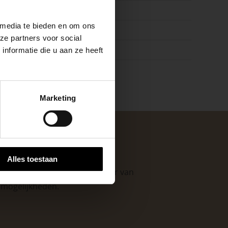
67
 media te bieden en om ons
raciet, Grijs, Zwart
ze partners voor social
nformatie die u aan ze heeft
keer, is het fijn
Marketing
 stap van jouw
Alles toestaan
. Als professionele leverancier van
e mogelijkheden
.