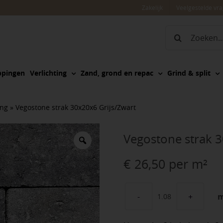
Zakelijk
Veelgestelde vr
Zoeken
naar:
ppingen
Verlichting
Zand, grond en repac
Grind & split
ing
»
Vegostone strak 30x20x6 Grijs/Zwart
Vegostone strak 3
€
26,50
per m²
Vegostone
strak