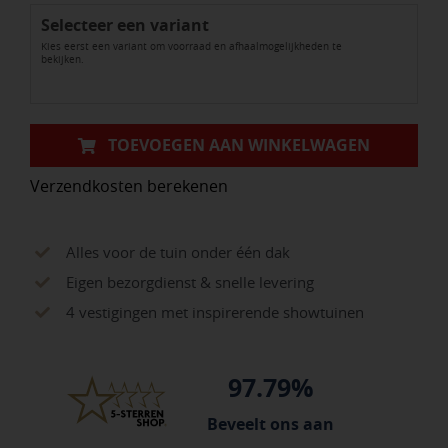
Selecteer een variant
Getrommeld
Kies eerst een variant om voorraad en afhaalmogelijkheden te
(
bekijken.
Aubergine
Zwart
Bezand
TOEVOEGEN AAN WINKELWAGEN
)
Verzendkosten berekenen
aantal
Alles voor de tuin onder één dak
Eigen bezorgdienst & snelle levering
4 vestigingen met inspirerende showtuinen
97.79%
Beveelt ons aan