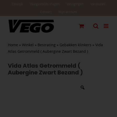
Ga
Zakelijk
Veelgestelde vragen
Vestigingen
Vacatures
naar
Contact
Mijn account
inhoud
Home
»
Winkel
»
Bestrating
»
Gebakken klinkers
»
Vida
Atlas Getrommeld ( Aubergine Zwart Bezand )
Vida Atlas Getrommeld (
Aubergine Zwart Bezand )