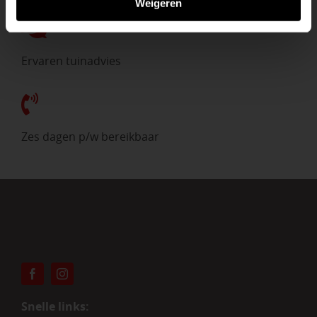
Weigeren
Ervaren tuinadvies
Zes dagen p/w bereikbaar
Snelle links: