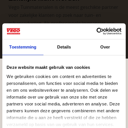
Vego Tuinmaterialen is de meest geschikte partner
voor zakelijke klanten op zoek naar tuin- en
infraproducten. Als professionele leverancier van
tuinmaterialen bieden wij een breed assortiment
aan producten van topkwaliteit. Lees meer over de
zakelijke mogelijkheden
.
Toestemming
Details
Over
Deze website maakt gebruik van cookies
We gebruiken cookies om content en advertenties te
Aangepaste openingstijden tijdens de
personaliseren, om functies voor social media te bieden
vakantieperiode
en om ons websiteverkeer te analyseren. Ook delen we
informatie over uw gebruik van onze site met onze
Waardenburg en Vego Dordrecht hanteren tijdens
partners voor social media, adverteren en analyse. Deze
Vrijblijvend advies?
de vakantieperiode aangepaste openingstijden op
partners kunnen deze gegevens combineren met andere
informatie die u aan ze heeft verstrekt of die ze hebben
zaterdag. Bekijk de vestigingspagina voor de
verzameld op basis van uw gebruik van hun services.
Geen probleem, wij hebben alles voor uw
actuele openingstijden.