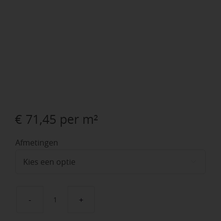
€
71,45
per m²
Afmetingen

Vida
Atlas