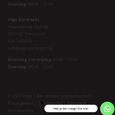
Zaterdag
:
08:30 – 12:00
Vego Dordrecht
Haaswijkweg Oost 8a
3319 GC Dordrecht
078 7400049
info@vegodordrecht.nl
Maandag t/m vrijdag:
07:00 – 17:00
Zaterdag:
08:30 – 12:00
©
2026 Vego | Alle rechten voorbehouden |
Privacybeleid
|
Cookiebeleid
|
Algemene
Heb je een vraag? Klik hier
voorwaarden