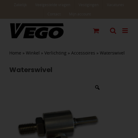
Ga
Zakelijk
Veelgestelde vragen
Vestigingen
Vacatures
naar
Contact
Mijn account
inhoud
Home
»
Winkel
»
Verlichting
»
Accessoires
»
Waterswivel
Waterswivel