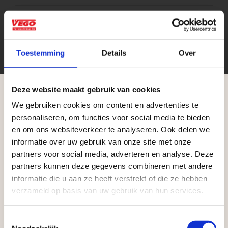
1
Stuks per eenheid
stuk
Eenheid
Toestemming
Details
Over
Deze website maakt gebruik van cookies
We gebruiken cookies om content en advertenties te
Aangepaste openingstijden tijdens de
personaliseren, om functies voor social media te bieden
vakantieperiode
en om ons websiteverkeer te analyseren. Ook delen we
informatie over uw gebruik van onze site met onze
Waardenburg en Vego Dordrecht hanteren tijdens
partners voor social media, adverteren en analyse. Deze
Zakelijke klant worden
de vakantieperiode aangepaste openingstijden op
partners kunnen deze gegevens combineren met andere
Vego Tuinmaterialen is de meest geschikte partner
informatie die u aan ze heeft verstrekt of die ze hebben
zaterdag. Bekijk de vestigingspagina voor de
verzameld op basis van uw gebruik van hun services.
voor zakelijke klanten op zoek naar tuin- en
actuele openingstijden.
infraproducten. Als professionele leverancier van
Afsluiting Papendrechtse Brug
Toestemmingsselectie
tuinmaterialen bieden wij een breed assortiment