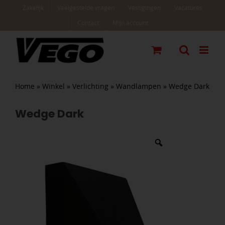
Ga
Zakelijk
Veelgestelde vragen
Vestigingen
Vacatures
naar
Contact
Mijn account
inhoud
Home
»
Winkel
»
Verlichting
»
Wandlampen
»
Wedge Dark
Wedge Dark