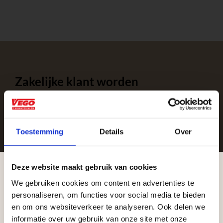
Zakelijke klant worden
Vego Tuinmaterialen is de meest geschikte partner
voor zakelijke klanten op zoek naar tuin- en
infraproducten. Als professionele leverancier van
Toestemming
Details
Over
tuinmaterialen bieden wij een breed assortiment
aan producten van topkwaliteit. Lees meer over de
zakelijke mogelijkheden
.
Deze website maakt gebruik van cookies
We gebruiken cookies om content en advertenties te
Aangepaste openingstijden tijdens de
personaliseren, om functies voor social media te bieden
vakantieperiode
en om ons websiteverkeer te analyseren. Ook delen we
informatie over uw gebruik van onze site met onze