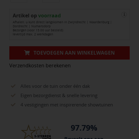
Dark
Artikel op
aantal
voorraad
i
Afhalen: u kunt direct langskomen in Zwijndrecht | Waardenburg |
Dordrecht | Numansdorp
Bezorgen (voor 15:00 uur besteld):
levertijd max. 2 werkdagen
TOEVOEGEN AAN WINKELWAGEN
Verzendkosten berekenen
Alles voor de tuin onder één dak
Eigen bezorgdienst & snelle levering
4 vestigingen met inspirerende showtuinen
97.79%