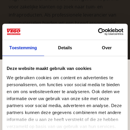
voor zakelijke klanten op zoek naar tuin- en
infraproducten. Als professionele leverancier van
tuinmaterialen bieden wij een breed assortiment
aan producten van topkwaliteit. Lees meer over de
zakelijke mogelijkheden
.
Toestemming
Details
Over
Deze website maakt gebruik van cookies
We gebruiken cookies om content en advertenties te
Aangepaste openingstijden tijdens de
personaliseren, om functies voor social media te bieden
vakantieperiode
en om ons websiteverkeer te analyseren. Ook delen we
informatie over uw gebruik van onze site met onze
Vrijblijvend advies?
Waardenburg en Vego Dordrecht hanteren tijdens
partners voor social media, adverteren en analyse. Deze
de vakantieperiode aangepaste openingstijden op
partners kunnen deze gegevens combineren met andere
Geen probleem, wij hebben alles voor uw
informatie die u aan ze heeft verstrekt of die ze hebben
zaterdag. Bekijk de vestigingspagina voor de
verzameld op basis van uw gebruik van hun services.
tuin en onze medewerkers adviseren je
actuele openingstijden.