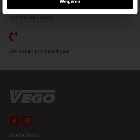
Weigeren
Ervaren tuinadvies
Zes dagen p/w bereikbaar
Snelle links: