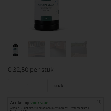
€
32,50
per stuk
stuk
WS
Imperial
Artikel op
Black
voorraad
i
Afhalen: u kunt direct langskomen in Zwijndrecht | Waardenburg |
1