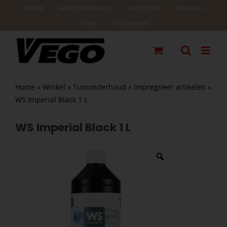
Ga
Zakelijk
Veelgestelde vragen
Vestigingen
Vacatures
naar
Contact
Mijn account
inhoud
Home
»
Winkel
»
Tuinonderhoud
»
Impregneer artikelen
»
WS Imperial Black 1 L
WS Imperial Black 1 L