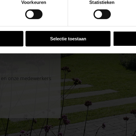
Voorkeuren
Statistieken
n en inspirerende showtuinen helpen we je graag bij iedere
VESTIGINGEN
Selectie toestaan
n en onze medewerkers