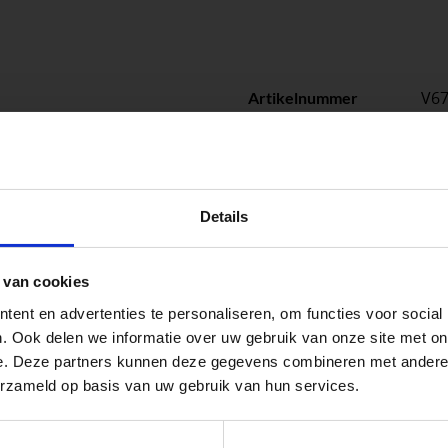
V6
Artikelnummer
1
Stuks per eenheid
stu
Eenheid
peningstijden tijdens de vakantieperiod
Details
go Dordrecht hanteren tijdens de vakantieperiode aangepa
 van cookies
 de vestigingspagina voor de actuele openingstijden.
ent en advertenties te personaliseren, om functies voor social
apendrechtse Brug
. Ook delen we informatie over uw gebruik van onze site met on
e. Deze partners kunnen deze gegevens combineren met andere i
erzameld op basis van uw gebruik van hun services.
se Brug die de komende maanden dicht is voor al het wegver
 voor zakelijke klanten op zoek naar tuin- en infraproducten
go-vestiging in de buurt is.
aan producten van topkwaliteit. Lees meer over de
zakelijk