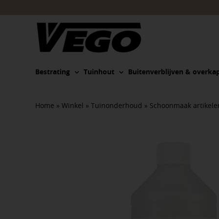
Ga
naar
inhoud
Bestrating
Tuinhout
Buitenverblijven & overka
Home
»
Winkel
»
Tuinonderhoud
»
Schoonmaak artikele