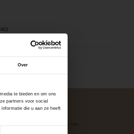
7402
k
e
Over
ste openingstijden
 media te bieden en om ons
ze partners voor social
nformatie die u aan ze heeft
keer, is het fijn
. Als professionele leverancier van
e mogelijkheden
.