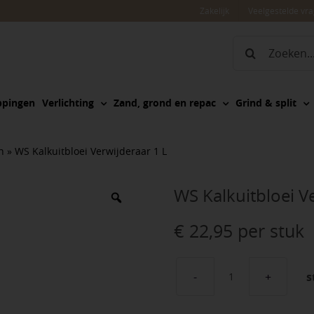
Zakelijk
Veelgestelde vr
Zoeken
naar:
ppingen
Verlichting
Zand, grond en repac
Grind & split
n
»
WS Kalkuitbloei Verwijderaar 1 L
WS Kalkuitbloei V
€
22,95
per stuk
s
WS
Kalkuitbloei