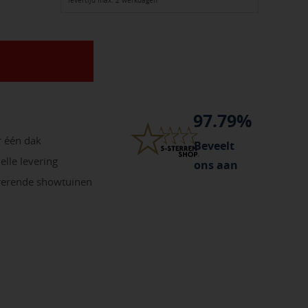
levertijd max. 2 werkdagen
97.79%
r één dak
Beveelt
elle levering
ons aan
irerende showtuinen