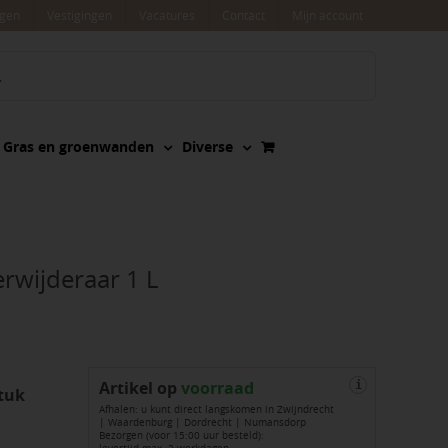
agen
Vestigingen
Vacatures
Contact
Mijn account
Gras en groenwanden
Diverse
erwijderaar 1 L
Artikel op
voorraad
i
tuk
Afhalen: u kunt direct langskomen in Zwijndrecht
| Waardenburg | Dordrecht | Numansdorp
Bezorgen (voor 15:00 uur besteld):