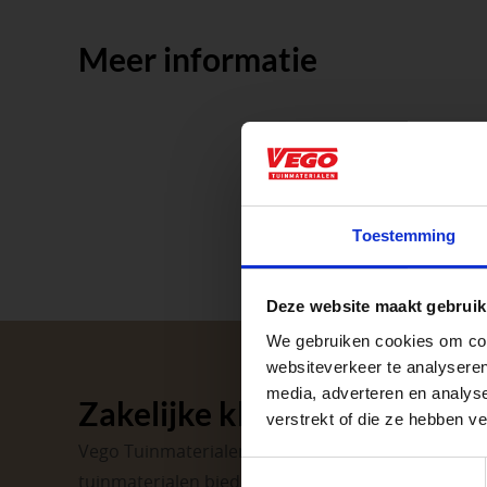
Meer informatie
Aangepaste o
Toestemming
Waardenburg en Ve
Deze website maakt gebruik
op zaterdag. Bekijk
We gebruiken cookies om cont
Afsluiting P
websiteverkeer te analyseren
media, adverteren en analys
Zakelijke klant worden
verstrekt of die ze hebben v
Met de Papendrecht
Vego Tuinmaterialen is de meest geschikte partner
dat er altijd een Ve
Toestemmingsselectie
tuinmaterialen bieden wij een breed assortiment 