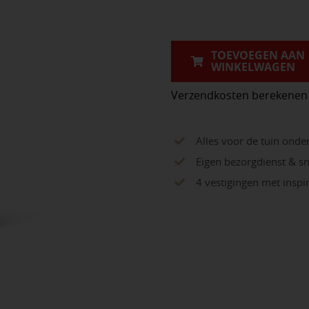
Verwijderaar
1
L
TOEVOEGEN AAN
WINKELWAGEN
aantal
Verzendkosten berekenen
Alles voor de tuin onde
Eigen bezorgdienst & sn
4 vestigingen met insp